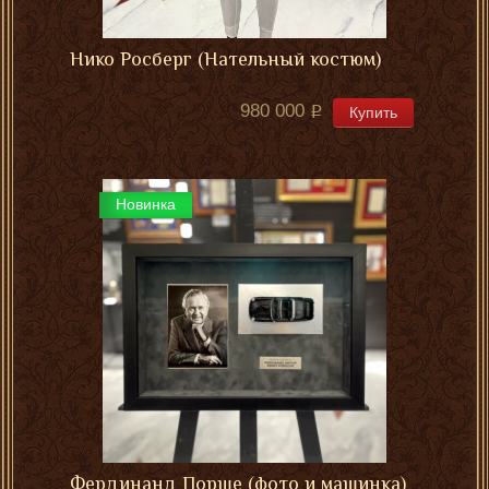
Нико Росберг (Нательный костюм)
980 000
Купить
Новинка
Фердинанд Порше (фото и машинка)