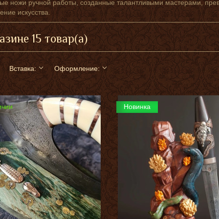
ые ножи ручной работы, созданные талантливыми мастерами, пре
ение искусства.
азине 15 товар(а)
Вставка:
Оформление:
ичии
Новинка