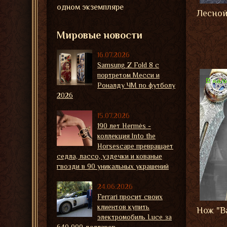
одном экземпляре
Лесной
Мировые новости
16.07.2026
Samsung Z Fold 8 с
портретом Месси и
В нал
Роналду ЧМ по футболу
2026
15.07.2026
190 лет Hermès -
коллекция Into the
Horsescape превращает
седла, лассо, уздечки и кованые
гвозди в 90 уникальных украшений
24.06.2026
Ferrari просит своих
клиентов купить
Нож "В
электромобиль Luce за