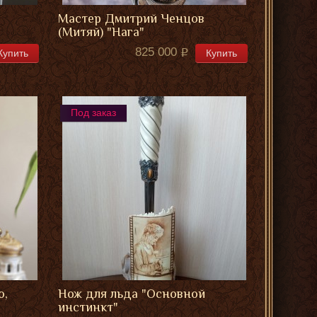
Мастер Дмитрий Ченцов
(Митяй) "Нага"
825 000
Купить
Купить
Под заказ
о,
Нож для льда "Основной
инстинкт"