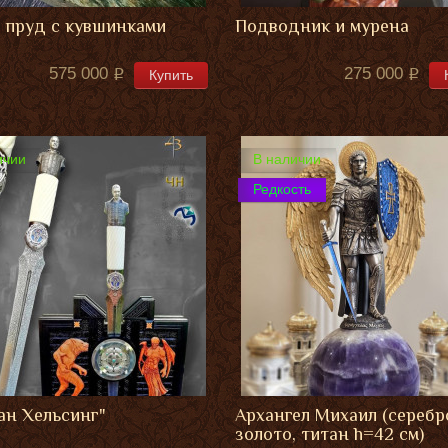
 пруд с кувшинками
Подводник и мурена
575 000
275 000
Купить
ичии
В наличии
Редкость
ан Хельсинг"
Архангел Михаил (серебр
золото, титан h=42 см)