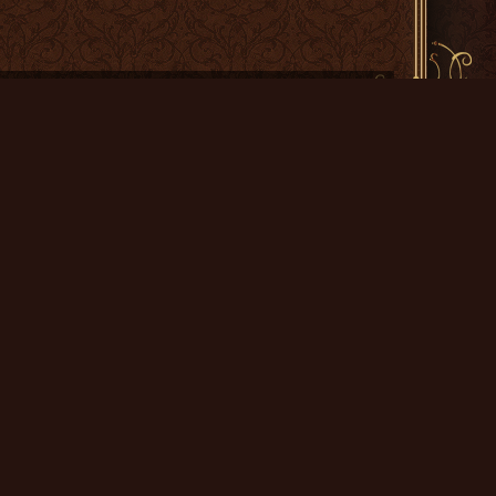
икам
Новости / вакансии / видеообзоры