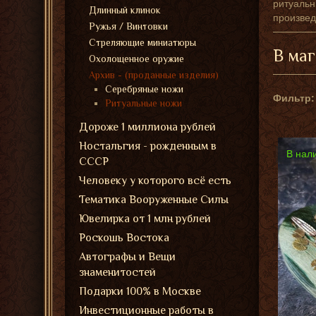
ритуальн
Длинный клинок
произвед
Ружья / Винтовки
Стреляющие миниатюры
В маг
Охолощенное оружие
Архив - (проданные изделия)
Серебряные ножи
Фильтр:
Ритуальные ножи
Дороже 1 миллиона рублей
Ностальгия - рожденным в
В нал
СССР
Человеку у которого всё есть
Тематика Вооруженные Силы
Ювелирка от 1 млн рублей
Роскошь Востока
Автографы и Вещи
знаменитостей
Подарки 100% в Москве
Инвестиционные работы в