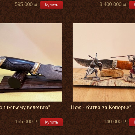
595 000
8 400 000
Купить
о щучьему велению"
Нож - битва за Копорье"
165 000
140 000
Купить