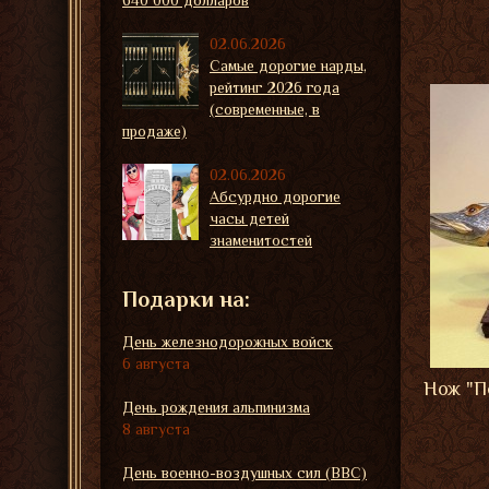
640 000 долларов
02.06.2026
Самые дорогие нарды,
рейтинг 2026 года
(современные, в
продаже)
02.06.2026
Абсурдно дорогие
часы детей
знаменитостей
Подарки на:
День железнодорожных войск
6 августа
Нож "П
День рождения альпинизма
8 августа
День военно-воздушных сил (ВВС)