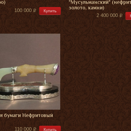
ро)
"Мусульманский" (нефрит
золото, камни)
100 000
Купить
2 400 000
я бумаги Нефритовый
110 000
Купить