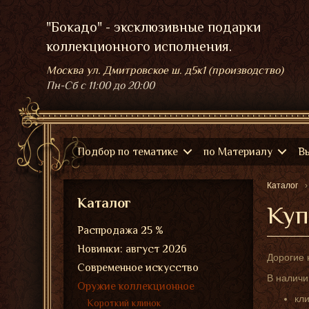
"Бокадо" - эксклюзивные подарки
коллекционного исполнения.
Москва ул. Дмитровское ш. д5к1 (производство)
Пн-Сб
с 11:00 до 20:00
Подбор по тематике
по Материалу
В
Каталог
Каталог
Куп
Распродажа 25 %
Новинки: август 2026
Дорогие 
Современное искусство
В наличи
Оружие коллекционное
кл
Короткий клинок