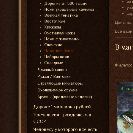
из 
Дорогие от 500 тысяч
уз
Ножи украшенные камнями
се
Военная тематика
Восточные
Цены на 
Кинжалы
Все вари
Охотничьи ножи
Ножи с животными
Японские
В маг
Ножи для бумаг
Наборы ножи
Складные
Фильтр:
Длинный клинок
Ружья / Винтовки
Стреляющие миниатюры
В нал
Охолощенное оружие
Архив - (проданные изделия)
Дороже 1 миллиона рублей
Ностальгия - рожденным в
СССР
Человеку у которого всё есть