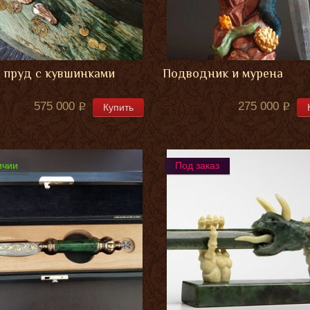
 пруд с кувшинками
Подводник и мурена
575 000
275 000
Купить
ичии
Под заказ