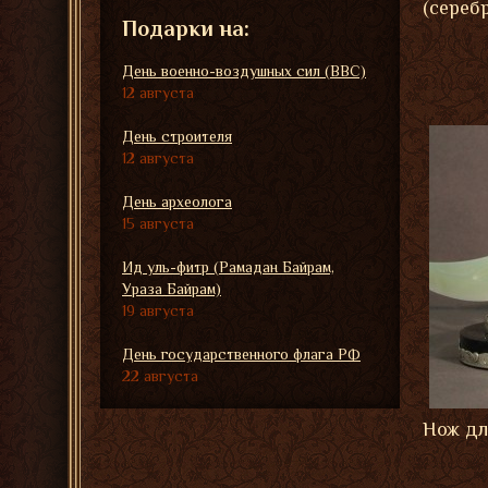
(сереб
Подарки на:
День военно-воздушных сил (ВВС)
12 августа
День строителя
12 августа
День археолога
15 августа
Ид уль-фитр (Рамадан Байрам,
Ураза Байрам)
19 августа
День государственного флага РФ
22 августа
Нож дл