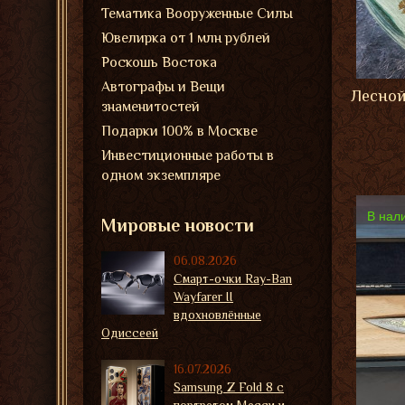
Тематика Вооруженные Силы
Ювелирка от 1 млн рублей
Роскошь Востока
Автографы и Вещи
Лесной
знаменитостей
Подарки 100% в Москве
Инвестиционные работы в
одном экземпляре
В нал
Мировые новости
06.08.2026
Смарт-очки Ray-Ban
Wayfarer II
вдохновлённые
Одиссеей
16.07.2026
Samsung Z Fold 8 с