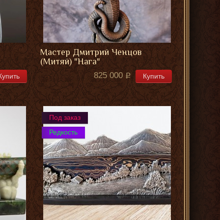
Мастер Дмитрий Ченцов
(Митяй) "Нага"
825 000
Купить
Купить
Под заказ
Редкость