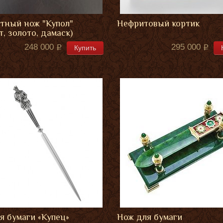
тный нож "Купол"
Нефритовый кортик
т, золото, дамаск)
248 000
295 000
Купить
я бумаги «Купец»
Нож для бумаги