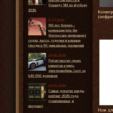
портретом Месси и
Роналду ЧМ по футболу
2026
Конвер
(нефри
15.07.2026
190 лет Hermès -
коллекция Into the
Horsescape превращает
седла, лассо, уздечки и кованые
гвозди в 90 уникальных украшений
24.06.2026
Ferrari просит своих
клиентов купить
электромобиль Luce за
640 000 долларов
02.06.2026
Самые дорогие нарды,
рейтинг 2026 года
(современные, в
продаже)
Нож дл