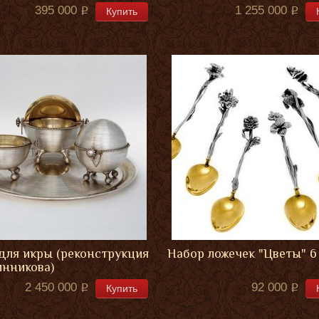
395 000
1 255 000
Купить
для икры (реконструкция
Набор ложечек "Цветы" 6
инникова)
2 450 000
92 000
Купить