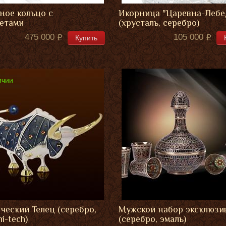
ное кольцо с
Икорница "Царевна-Лебе
етами
(хрусталь, серебро)
475 000
105 000
Купить
ичии
ческий Телец (серебро,
Мужской набор эксклюз
hi-tech)
(серебро, эмаль)