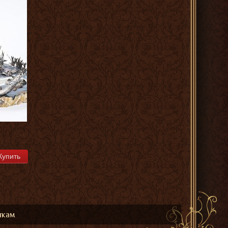
Купить
икам