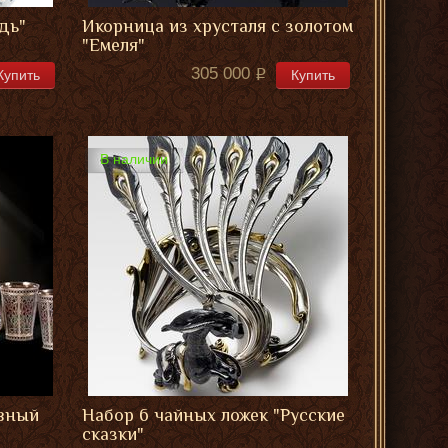
дь"
Икорница из хрусталя с золотом
"Емеля"
305 000
Купить
Купить
В наличии
ивный
Набор 6 чайных ложек "Русские
сказки"