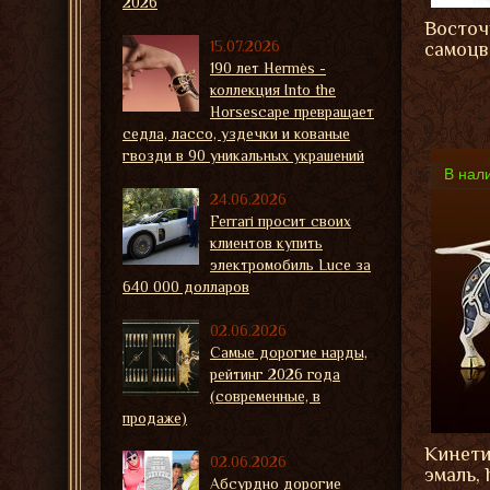
2026
Восточ
15.07.2026
самоцв
190 лет Hermès -
коллекция Into the
Horsescape превращает
седла, лассо, уздечки и кованые
гвозди в 90 уникальных украшений
В нал
24.06.2026
Ferrari просит своих
клиентов купить
электромобиль Luce за
640 000 долларов
02.06.2026
Самые дорогие нарды,
рейтинг 2026 года
(современные, в
продаже)
Кинети
02.06.2026
эмаль, 
Абсурдно дорогие