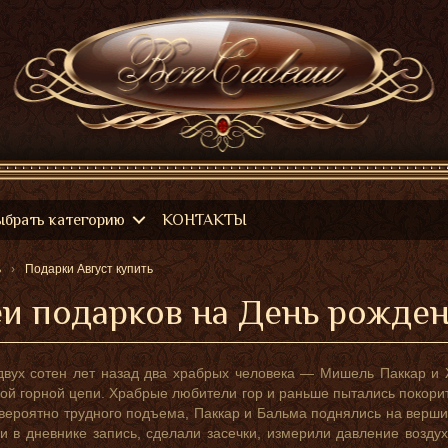
ыбрать категорию
КОНТАКТЫ
ь
Подарки Август купить
и подарков на День рожде
вух сотен лет назад два храбрых человека — Мишель Паккар и 
ой горной цепи. Храбрые любители гор и раньше пытались покорить
вероятно трудного подъема, Паккар и Бальма поднялись на вершин
и в дневнике запись, сделали засечки, измерили давление воздух