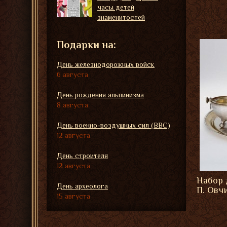
часы детей
знаменитостей
Подарки на:
День железнодорожных войск
6 августа
День рождения альпинизма
8 августа
День военно-воздушных сил (ВВС)
12 августа
День строителя
12 августа
Набор 
День археолога
П. Овч
15 августа