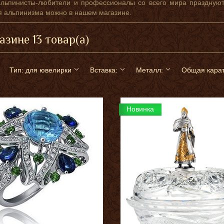
альпинисты-любители и профессионалы со всего мира празднуют
 альпинизма можно в нашем магазине.
азине 13 товар(а)
Тип: для ювелирки
Вставка:
Металл:
Общая карат
Новинка