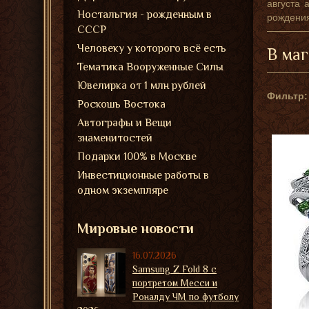
августа 
Ностальгия - рожденным в
рождения
СССР
Человеку у которого всё есть
В маг
Тематика Вооруженные Силы
Ювелирка от 1 млн рублей
Фильтр:
Роскошь Востока
Автографы и Вещи
знаменитостей
Подарки 100% в Москве
Инвестиционные работы в
одном экземпляре
Мировые новости
16.07.2026
Samsung Z Fold 8 с
портретом Месси и
Роналду ЧМ по футболу