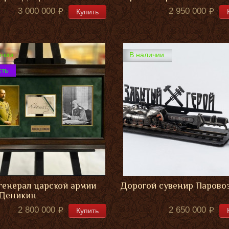
3 000 000
2 950 000
Купить
ичии
В наличии
сть
генерал царской армии
Дорогой сувенир Парово
 Деникин
2 800 000
2 650 000
Купить