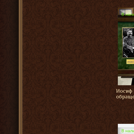
В нал
Иосиф 
обраще
В нал