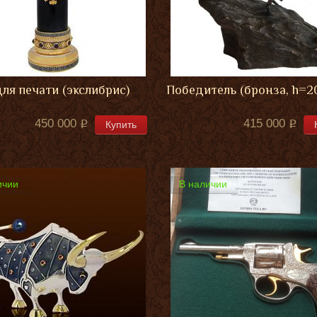
для печати (экслибрис)
Победитель (бронза, h=2
450 000
415 000
Купить
ичии
В наличии