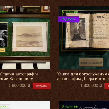
ичии
В наличии
Редкость
Сталин автограф и
Книга для богослужения 
ние Кагановичу
автографом Дзержинског
1 800 000
1 800 000
Купить
ичии
В наличии