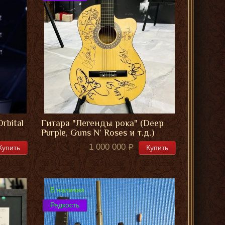
rbital
Гитара "Легенды рока" (Deep
Purple, Guns N’ Roses и т.д.)
1 000 000
Купить
Купить
В наличии
Редкость