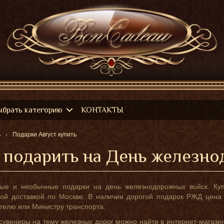
ыбрать категорию
КОНТАКТЫ
ь
Подарки Август купить
 подарить на День железн
ные и необычные подарки на день железнодорожных войск. Ку
ой доставкой по Москве. В наличии дорогой подарок РЖД цена 
телю или Министру транспорта.
сувениры на тему железных дорог можно найти в интернет-магазин