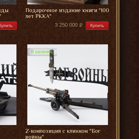
енды
Подарочное издание книги "100
"
лет РККА"
3 250 000
Купить
Купить
В наличии
Z-композиция с клинком "Бог
войны"