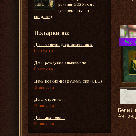
рейтинг 2026 года
(современные, в
продаже)
Подарки на:
В нал
Редко
День железнодорожных войск
6 августа
День рождения альпинизма
8 августа
День военно-воздушных сил (ВВС)
12 августа
День строителя
12 августа
Белый 
Антон
День археолога
15 августа