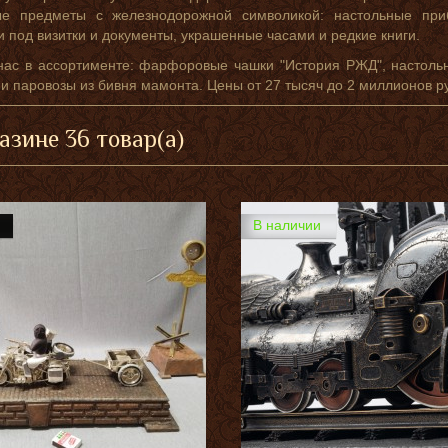
ые предметы с железнодорожной символикой: настольные приб
и под визитки и документы, украшенные часами и редкие книги.
нас в ассортименте: фарфоровые чашки "История РЖД", настоль
и паровозы из бивня мамонта. Цены от 27 тысяч до 2 миллионов р
азине 36 товар(а)
В наличии