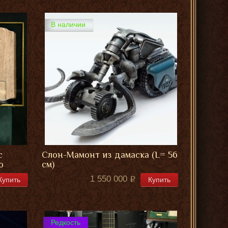
В наличии
с
Слон-Мамонт из дамаска (L= 56
о
см)
1 550 000
Купить
Купить
Редкость