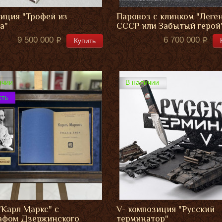
иция "Трофей из
Паровоз с клинком "Лег
а"
СССР или Забытый герой
9 500 000
6 700 000
Купить
ичии
В наличии
сть
"Карл Маркс" с
V- композиция "Русский
афом Дзержинского
терминатор"