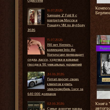
Одиссеей
Композ
16.07.2026
Берлин
Samsung Z Fold 8 с
портретом Месси и
Роналду ЧМ по футболу
2026
15.07.2026
В нал
190 лет Hermès -
Редко
коллекция Into the
Horsescape превращает
седла, лассо, уздечки и кованые
гвозди в 90 уникальных украшений
24.06.2026
Ferrari просит своих
клиентов купить
электромобиль Luce за
640 000 долларов
Книга 
02.06.2026
автогр
Самые дорогие нарды,