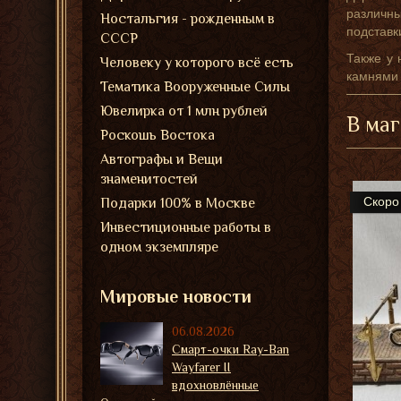
различн
Ностальгия - рожденным в
подставк
СССР
Также у 
Человеку у которого всё есть
камнями 
Тематика Вооруженные Силы
Ювелирка от 1 млн рублей
В маг
Роскошь Востока
Автографы и Вещи
знаменитостей
Скоро
Подарки 100% в Москве
Инвестиционные работы в
одном экземпляре
Мировые новости
06.08.2026
Смарт-очки Ray-Ban
Wayfarer II
вдохновлённые