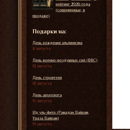
рейтинг 2026 года
(современные, в
продаже)
Подарки на:
День рождения альпинизма
8 августа
День военно-воздушных сил (ВВС)
12 августа
День строителя
12 августа
День археолога
15 августа
Ид уль-фитр (Рамадан Байрам,
Ураза Байрам)
19 августа