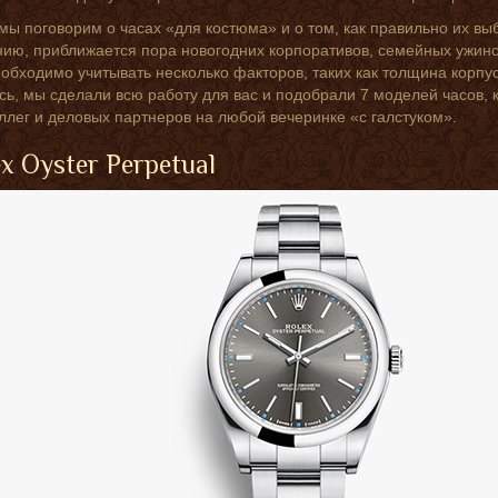
мы поговорим о часах «для костюма» и о том, как правильно их в
ию, приближается пора новогодних корпоративов, семейных ужино
еобходимо учитывать несколько факторов, таких как толщина корпу
сь, мы сделали всю работу для вас и подобрали 7 моделей часов,
ллег и деловых партнеров на любой вечеринке «с галстуком».
lex Oyster Perpetual