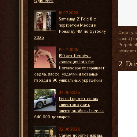
Одиссеей
16.07.2026
Samsung Z Fold 8 с
портретом Месси и
Роналду ЧМ по футболу
Стоит уп
2026
часов (х
Perpetua
15.07.2026
позволят
190 лет Hermès -
коллекция Into the
2. Dri
Horsescape превращает
седла, лассо, уздечки и кованые
гвозди в 90 уникальных украшений
24.06.2026
Ferrari просит своих
клиентов купить
электромобиль Luce за
640 000 долларов
02.06.2026
Самые дорогие нарды,