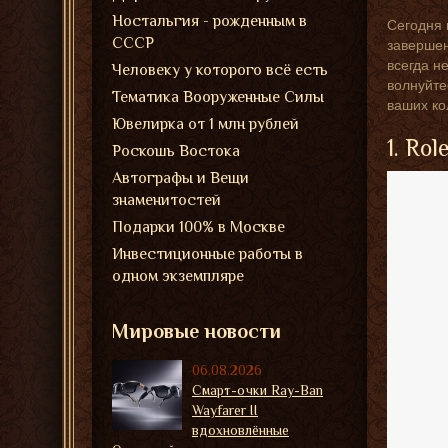
Ностальгия - рожденным в
Сегодня 
СССР
завершен
всегда н
Человеку у которого всё есть
волнуйте
Тематика Вооруженные Силы
ваших ко
Ювелирка от 1 млн рублей
1. Ro
Роскошь Востока
Автографы и Вещи
знаменитостей
Подарки 100% в Москве
Инвестиционные работы в
одном экземпляре
Мировые новости
06.08.2026
Смарт-очки Ray-Ban
Wayfarer II
вдохновлённые