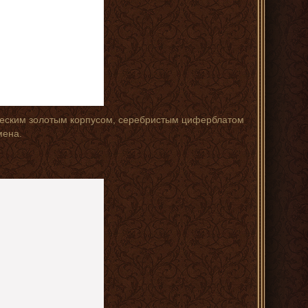
ческим золотым корпусом, серебристым циферблатом
мена.