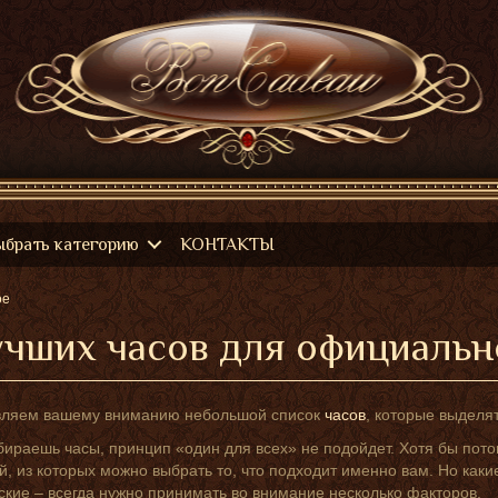
ыбрать категорию
КОНТАКТЫ
ое
учших часов для официальн
вляем вашему вниманию небольшой список
часов
, которые выделя
бираешь часы, принцип «один для всех» не подойдет. Хотя бы потом
й, из которых можно выбрать то, что подходит именно вам. Но как
ские – всегда нужно принимать во внимание несколько факторов.