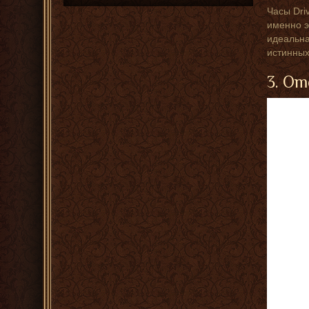
Часы Dri
именно э
идеальна
истинных
3. Om