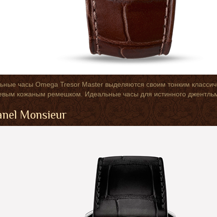
ьные часы Omega Tresor Master выделяются своим тонким класси
евым кожаным ремешком. Идеальные часы для истинного джентль
anel Monsieur