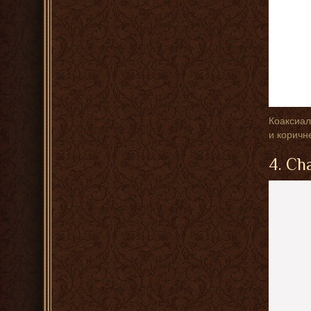
Коаксиал
и коричн
4. Ch