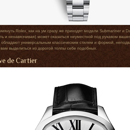
омянуть Rolex, как на ум сразу же приходят модели Submariner и D
оть и ненавязчивая) может оказаться неуместной под рукавом вашег
l обладают универсальным классическим стилем и формой, неподвл
 вам выделиться из дорогой толпы себе подобных.
ve de Cartier