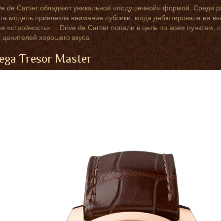
ve de Cartier обладают уникальной «подушечной» формой. Среди р
та модель привлекла внимание публики, когда дебютировала на вы
я «стройность»… Drive de Cartier попали в цель по всем пунктам,
 ценителей хорошего вкуса.
ega Tresor Master