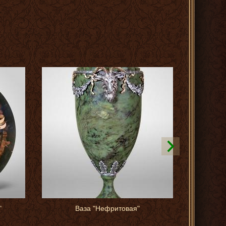
"
Ваза "Нефритовая"
Вазоч
и