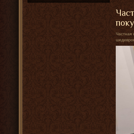
Част
пок
Частная 
шедевров