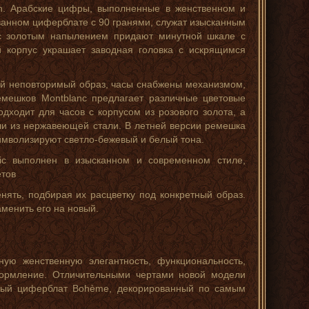
on. Арабские цифры, выполненные в женственном и
ванном циферблате с 90 гранями, служат изысканным
 с золотым напылением придают минутной шкале с
й корпус украшает заводная головка с искрящимся
ый неповторимый образ, часы снабжены механизмом,
емешков Montblanc предлагает различные цветовые
дходит для часов с корпусом из розового золота, а
ли из нержавеющей стали. В летней версии ремешка
имволизируют светло-бежевый и белый тона.
ic выполнен в изысканном и современном стиле,
етов
ть, подбирая их расцветку под конкретный образ.
менить его на новый.
ую женственную элегантность, функциональность,
оформление. Отличительными чертами новой модели
ный циферблат Bohème, декорированный по самым