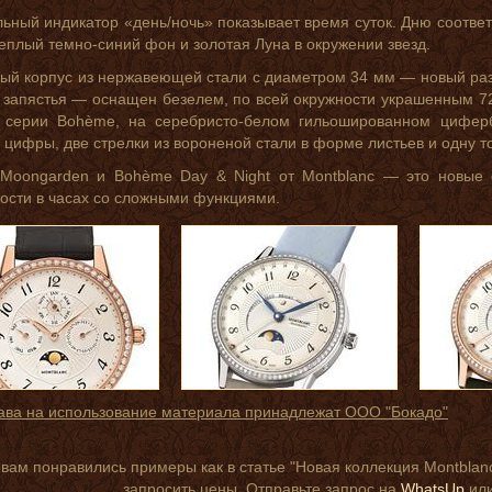
ьный индикатор «день/ночь» показывает время суток. Дню соответ
еплый темно-синий фон и золотая Луна в окружении звезд.
ый корпус из нержавеющей стали с диаметром 34 мм — новый ра
 запястья — оснащен безелем, по всей окружности украшенным 72
 серии Bohème, на серебристо-белом гильошированном циферб
 цифры, две стрелки из вороненой стали в форме листьев и одну т
Moongarden и Bohème Day & Night от Montblanc — это новые с
ости в часах со сложными функциями.
ава на использование материала принадлежат ООО "Бокадо"
 вам понравились примеры как в статье "Новая коллекция Montblanc
запросить цены. Отправьте запрос на
WhatsUp
или