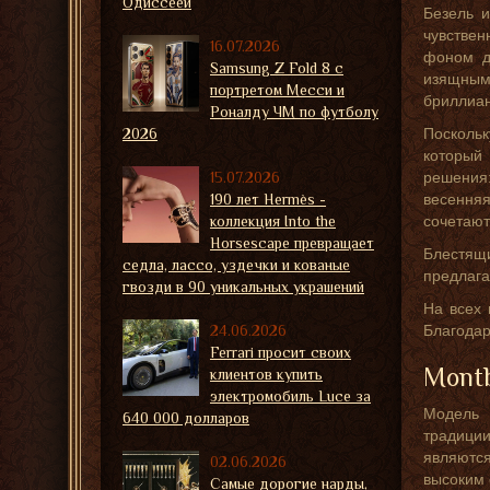
Одиссеей
Безель 
чувствен
16.07.2026
фоном д
Samsung Z Fold 8 с
изящным 
портретом Месси и
бриллиан
Роналду ЧМ по футболу
2026
Поскольк
который
15.07.2026
решения:
190 лет Hermès -
весенняя
коллекция Into the
сочетают
Horsescape превращает
Блестящ
седла, лассо, уздечки и кованые
предлага
гвозди в 90 уникальных украшений
На всех 
24.06.2026
Благодар
Ferrari просит своих
Montb
клиентов купить
электромобиль Luce за
Модель 
640 000 долларов
традици
являютс
02.06.2026
высоким 
Самые дорогие нарды,