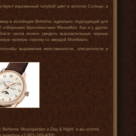
ствуют изысканный голубой цвет и золотое Солнце, а
змер в коллекции Bohème, идеально подходящий для
 отборными бриллиантами Wesselton. Как и у других
лате часов можно увидеть выразительные черные
онкую прямую стрелку со звездой Montblanc.
пособы выражения женственности, элегантности и
 Bohème: Moongarden и Day & Night" и вы хотите,
 телефон +7-903-749-4000.