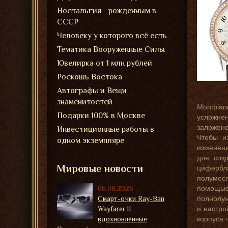
Ностальгия - рожденным в
СССР
Человеку у которого всё есть
Тематика Вооруженные Силы
Ювелирка от 1 млн рублей
Роскошь Востока
Автографы и Вещи
знаменитостей
Montbla
Подарки 100% в Москве
усложнен
заложено
Инвестиционные работы в
Чтобы и
одном экземпляре
изменени
для соз
Мировые новости
цифербла
полумеся
06.08.2026
помощью
Смарт-очки Ray-Ban
полнолун
Wayfarer II
и настро
вдохновлённые
корпуса 