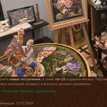
ените
новые поступления
, а также
топ-15
подарков месяца. Под за
товых коллекций среднего и высокого ценового диапазона.
- Богатство, Качество, Достоинство.
убликации:
17.07.2015