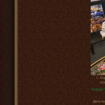
Оц
го
"БоКаДо" 
Дата п