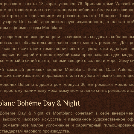
из розового золота 18 карат украшен 78 бриллиантами Wesselt
ном цветочном стиле на изысканном серебристо-белом гильоширо
ля стрелок с напылением из розового золота 18 карат. Точки
узором filet sauté дополнительную изысканность, а элегантны
том в форме звезды Montblanc.
у современная женщина ценит возможность создавать собственн
 позволяет обладательнице часов легко менять ремешки. Для р
 осеннее сочетание темно-коричневого и цвета хаки идеально по
 версия из серой и нежно-голубой кожи предназначена для моде
ся желтый и синий цвета, напоминающие о солнце и море. Зиму с
ий кожаный ремешок модели Montblanc Bohème Date Automat
я сочетание желтого и оранжевого или голубого и темно-синего цв
моделях Bohème с диаметром корпуса 36 мм ремешки можно меня
я простому нажимному механизму можно легко снять ремешок и за
lanc Bohème Day & Night
Bohème Day & Night от Montblanc сочетает в себе вневременн
и высокого часового искусства и изысканное художественное 
я романтичное малое усложнение и характерный гильоширован
стандартам часового производства.