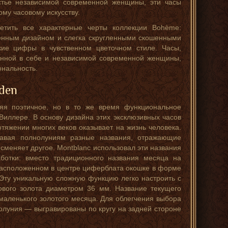
ястье независимой современной женщины, эти часы
ому часовому искусству.
етить все характерные черты коллекции Bohème:
ченным дизайном и слегка скругленными скошенными
кие цифры в чувственном цветочном стиле. Часы,
енной в себе и независимой современной женщины,
нальность.
den
вляя поэтичное, но в то же время функциональное
иллере. В основу дизайна этих эксклюзивных часов
тяжении многих веков оказывает на жизнь человека.
давая полнолуниям разные названия, отражающие
 сменяет другое. Montblanc использовал эти названия
ботки: вместо традиционного названия месяца на
расположенном в центре циферблата окошке в форме
 Эту уникальную сложную функцию легко настроить с
ового золота диаметром 36 мм. Название текущего
маленького золотого месяца. Для облегчения выбора
олуния — выгравированы по кругу на задней стороне