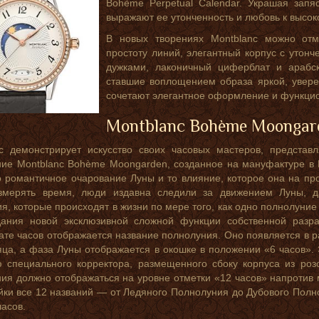
Bohème Perpetual Calendar. Украшая зап
выражают ее утонченность и любовь к высок
В новых творениях Montblanc можно отм
простоту линий, элегантный корпус с утон
дужками, лаконичный циферблат и арабс
ставшие воплощением образа яркой, увер
сочетают элегантное оформление и функцио
Montblanc Bohème Moongar
nc демонстрирует искусство своих часовых мастеров, предста
ие Montblanc Bohème Moongarden, созданное на мануфактуре в В
 романтичное очарование Луны и то влияние, которое она на про
змерять время, люди издавна следили за движением Луны, 
я, которые происходят в жизни по мере того, как одно полнолуние
дания новой эксклюзивной сложной функции собственной разра
те часов отображается название полнолуния. Оно появляется в 
ца, а фаза Луны отображается в окошке в положении «6 часов».
 специального корректора, размещенного сбоку корпуса из роз
ия должно отображаться на уровне отметки «12 часов» напротив 
йки все 12 названий — от Ледяного Полнолуния до Дубового Полн
часов.