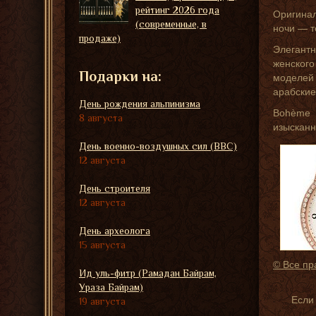
рейтинг 2026 года
Оригинал
(современные, в
ночи — т
продаже)
Элегантн
женского
Подарки на:
моделей
арабские
День рождения альпинизма
Bohème 
8 августа
изысканн
День военно-воздушных сил (ВВС)
12 августа
День строителя
12 августа
День археолога
15 августа
© Все пр
Ид уль-фитр (Рамадан Байрам,
Ураза Байрам)
Если
19 августа