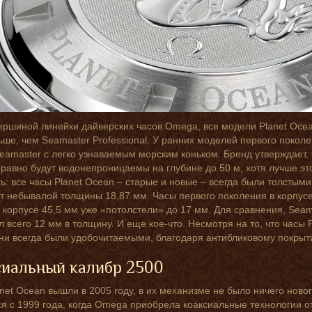
ершиной линейки дайверских часов Omega, все модели Planet Ocea
ьше, чем Seamaster Professional. У ранних моделей первого покол
amaster с легко узнаваемым морским коньком. Бренд утверждает, ч
 равно будут водонепроницаемы на глубине до 50 м, хотя лучше это
ь: все часы Planet Ocean – старые и новые – всегда были толсты
т небывалой толщины 18,87 мм. Часы первого поколения в корпусе 
 корпусе 45,5 мм уже «потолстели» до 17 мм. Для сравнения, Seama
л всего 12 мм в толщину. И еще кое-что. Несмотря на то, что час
они всегда были удобочитаемыми, благодаря антибликовому покрыт
сиальный калибр 2500
anet Ocean вышли в 2005 году, в их механизме не было ничего новог
я с 1999 года, когда Omega приобрела коаксиальные технологии 