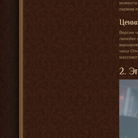
момента 
первом п
Ценн
Версии ч
линейке 
варьиров
часы Ome
массовог
2. Э