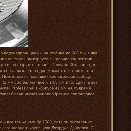
n водонепроницаемы на глубине до 600 м – в два
ения на стальном корпусе выгравирован логотип
то если открутить гелиевый спускной клапана, то
го не делать. Еще один момент, о котором стоит
ми. Некоторые из новейших хронографов вообще
42 мм составляют всего 14,5 мм в толщину, а вот
ster Professional в корпусе 41 мм на то время
ы Planet Ocean имеют куполообразное сапфировое
ию.
о – все тот же калибр 2500, хотя он постепенно
от легендарного часовщика Джорджа Дэниелса. С