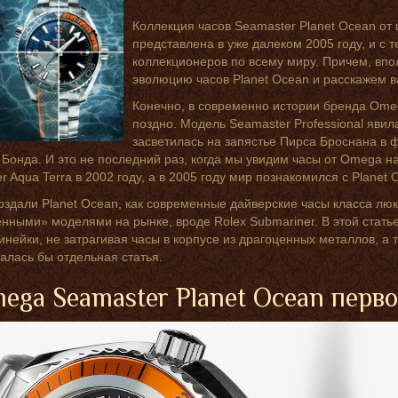
Коллекция часов Seamaster Planet Ocean о
представлена в уже далеком 2005 году, и с 
коллекционеров по всему миру. Причем, вп
эволюцию часов Planet Ocean и расскажем в
Конечно, в современно истории бренда Ome
поздно. Модель Seamaster Professional явила
засветилась на запястье Пирса Броснана в 
Бонда. И это не последний раз, когда мы увидим часы от Omega 
r Aqua Terra в 2002 году, а в 2005 году мир познакомился с Planet
здали Planet Ocean, как современные дайверские часы класса люк
нными» моделями на рынке, вроде Rolex Submariner. В этой стать
линейки, не затрагивая часы в корпусе из драгоценных металлов, 
алась бы отдельная статья.
mega Seamaster Planet Ocean перв