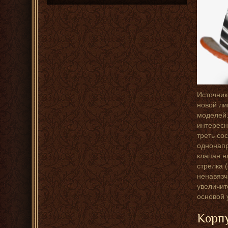
Источник
новой ли
моделей.
интересн
треть со
однонапр
клапан н
стрелка 
ненавязч
увеличит
основой 
Корп