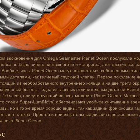
ом вдохновения для Omega Seamaster Planet Ocean послужила модель
нейке не было ничего винтажного или «старого», этот дизайн все 
 Вообще, часы Planet Ocean могут похвастаться собственным сти
ыми деталями, как гелиевый спускной клапан. Первое поколение ч
стоящий из необработанного внутреннего кольца и на две трети о
авленный безель – одна из главных отличительных деталей Planet 
а 10 часов, присутствующий во всех моделях Planet Ocean. Матов
(со слоем Super-LumiNova) обеспечивают удобное считывание време
ивы, но в то же время хорошо видны, так как задний фон окошка г
ельного стекла. Простой и привлекательный дизайн с роскошными
успеха Planet Ocean.
ус