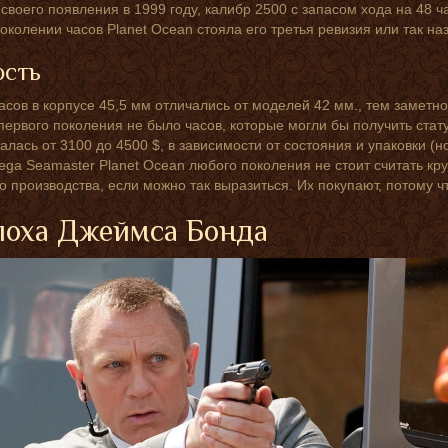
своего появления в 1999 году, калибр 2500 с запасом хода на 48 ч
околении часов Planet Ocean стояла его третья ревизия или так н
ость
асов в корпусе 45,5 мм отличались от моделей 42 мм., тем заметно
первого поколения не было часов, которые могли бы получить ста
алась от 3100 до 4500 $, в зависимости от состояния и упаковки (н
ga Seamaster Planet Ocean любого поколения не стоит считать кр
о производства, если можно так выразиться. Их покупают, потому ч
поха Джеймса Бонда