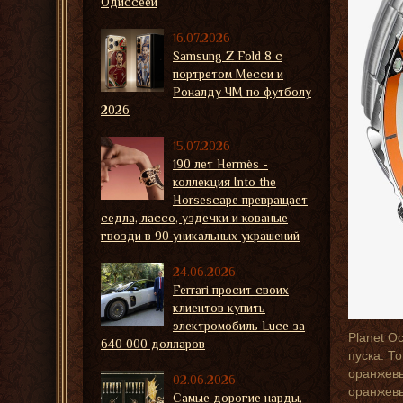
Одиссеей
16.07.2026
Samsung Z Fold 8 с
портретом Месси и
Роналду ЧМ по футболу
2026
15.07.2026
190 лет Hermès -
коллекция Into the
Horsescape превращает
седла, лассо, уздечки и кованые
гвозди в 90 уникальных украшений
24.06.2026
Ferrari просит своих
клиентов купить
электромобиль Luce за
Planet O
640 000 долларов
пуска. Т
оранжевы
02.06.2026
оранжевы
Самые дорогие нарды,