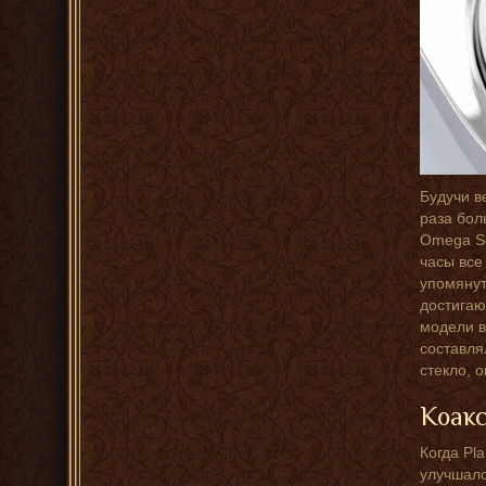
Будучи в
раза бол
Omega Se
часы все
упомянут
достигаю
модели в
составля
стекло, 
Коак
Когда Pl
улучшалс