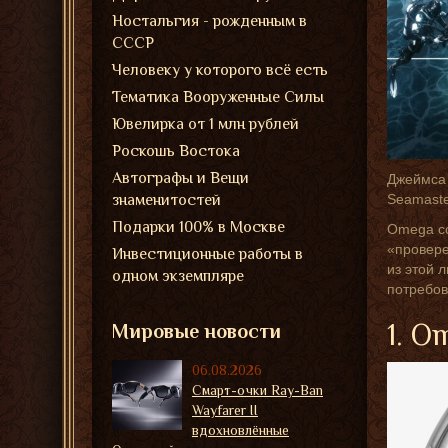
Ностальгия - рожденным в
СССР
Человеку у которого всё есть
Тематика Вооруженные Силы
Ювелирка от 1 млн рублей
Роскошь Востока
Автографы и Вещи
Джеймса 
знаменитостей
Seamaste
Подарки 100% в Москве
Omega со
«провере
Инвестиционные работы в
из этой 
одном экземпляре
потребов
1. O
Мировые новости
06.08.2026
Смарт-очки Ray-Ban
Wayfarer II
вдохновлённые