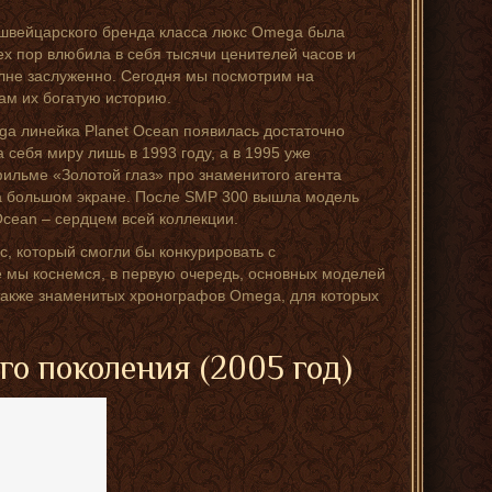
т швейцарского бренда класса люкс Omega была
тех пор влюбила в себя тысячи ценителей часов и
олне заслуженно. Сегодня мы посмотрим на
ам их богатую историю.
ga линейка Planet Ocean появилась достаточно
 себя миру лишь в 1993 году, а в 1995 уже
фильме «Золотой глаз» про знаменитого агента
на большом экране. После SMP 300 вышла модель
 Ocean – сердцем всей коллекции.
с, который смогли бы конкурировать с
е мы коснемся, в первую очередь, основных моделей
а также знаменитых хронографов Omega, для которых
ого поколения (2005 год)