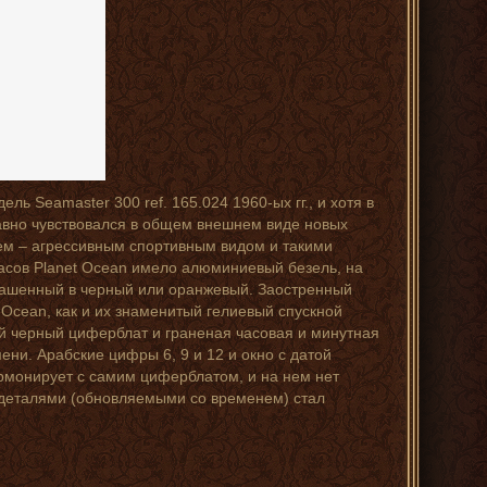
 Seamaster 300 ref. 165.024 1960-ых гг., и хотя в
равно чувствовался в общем внешнем виде новых
лем – агрессивным спортивным видом и такими
асов Planet Ocean имело алюминиевый безель, на
крашенный в черный или оранжевый. Заостренный
Ocean, как и их знаменитый гелиевый спускной
ый черный циферблат и граненая часовая и минутная
ни. Арабские цифры 6, 9 и 12 и окно с датой
армонирует с самим циферблатом, и на нем нет
 деталями (обновляемыми со временем) стал