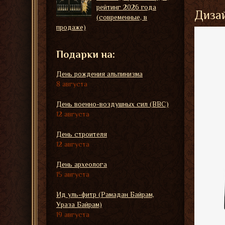
рейтинг 2026 года
Диза
(современные, в
продаже)
Подарки на:
День рождения альпинизма
8 августа
День военно-воздушных сил (ВВС)
12 августа
День строителя
12 августа
День археолога
15 августа
Ид уль-фитр (Рамадан Байрам,
Ураза Байрам)
19 августа