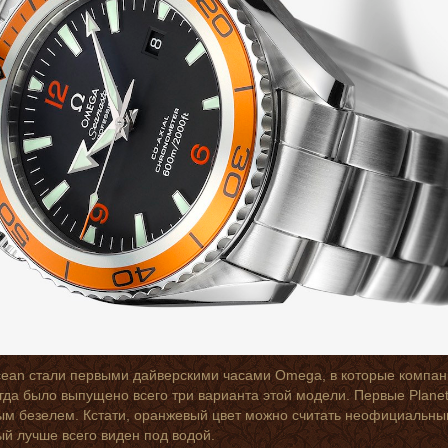
cean стали первыми дайверскими часами Omega, в которые компан
огда было выпущено всего три варианта этой модели. Первые Plane
м безелем. Кстати, оранжевый цвет можно считать неофициальным 
й лучше всего виден под водой.