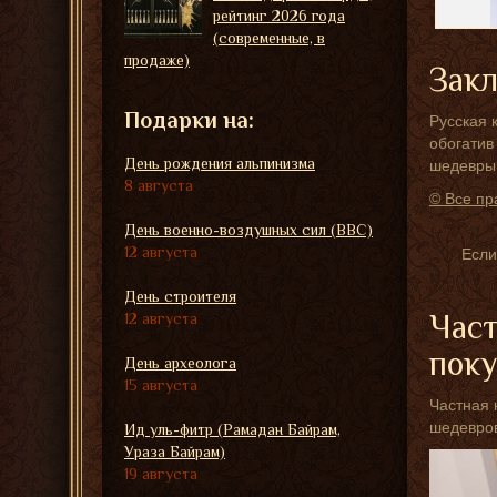
рейтинг 2026 года
(современные, в
продаже)
Зак
Подарки на:
Русская 
обогатив
День рождения альпинизма
шедевры,
8 августа
© Все пр
День военно-воздушных сил (ВВС)
12 августа
Если
День строителя
Част
12 августа
пок
День археолога
15 августа
Частная 
шедевров
Ид уль-фитр (Рамадан Байрам,
Ураза Байрам)
19 августа