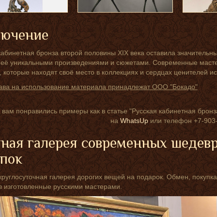
лючение
кабинетная бронза второй половины XIX века оставила значительны
 её уникальными произведениями и сюжетами. Современные масте
 которые находят своё место в коллекциях и сердцах ценителей ис
ава на использование материала принадлежат ООО "Бокадо"
 вам понравились примеры как в статье "Русская кабинетная бронза
на
WhatsUp
или телефон +7-903-
ная галерея современных шедев
упок
круглосуточная галерея дорогих вещей на подарок. Обмен, покупка
 изготовленные русскими мастерами.