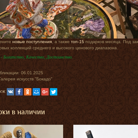
ените
новые поступления
, а также
топ-15
подарков месяца. Под за
товых коллекций среднего и высокого ценового диапазона.
- Богатство, Качество, Достоинство.
убликации:
06.01.2025
Галерея искусств "Бокадо"
ся:
ки в наличии