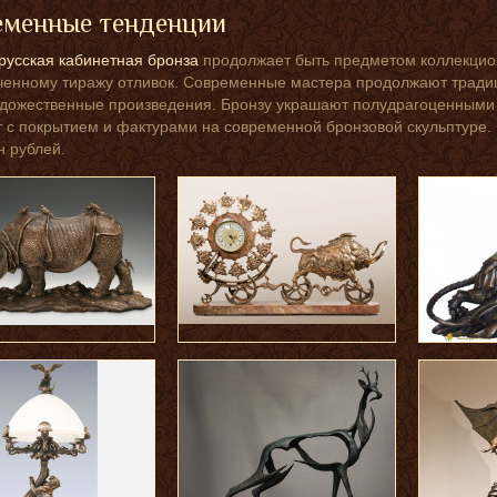
еменные тенденции
русская кабинетная бронза
продолжает быть предметом коллекцион
ченному тиражу отливок. Современные мастера продолжают традиц
дожественные произведения. Бронзу украшают полудрагоценными
 с покрытием и фактурами на современной бронзовой скульптуре.
н рублей.