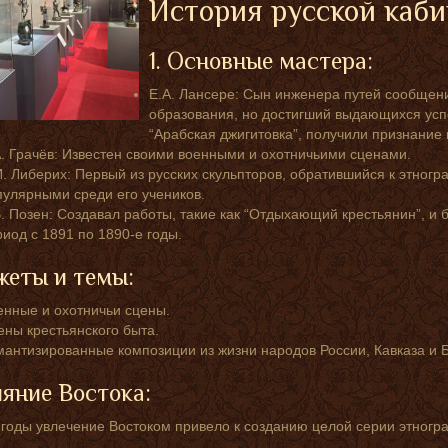
История русской каб
1. Основные мастера:
Е.А. Лансере: Сын инженера путей сообщен
образования, но достигший выдающихся успе
“Арабская джигитовка”, получили признание
А. Грачёв: Известен своими военными и охотничьими сценами.
И. Либерих: Первый из русских скульпторов, обратившийся к этног
пулярными среди его учеников.
В. Позен: Создавал работы, такие как “Отдыхающий крестьянин”, 
иод с 1891 по 1890-е годы.
жеты и темы:
енные и охотничьи сцены.
ены крестьянского быта.
мантизированные композиции из жизни народов России, Кавказа и 
ияние Востока:
 годы увлечение Востоком привело к созданию целой серии этногра