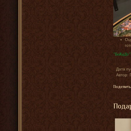
Оц
го
"БоКаДо" 
Дата п
Автор:
Поделить
Подар