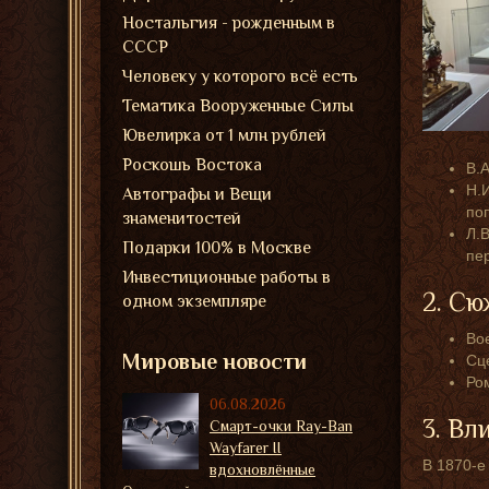
Ностальгия - рожденным в
СССР
Человеку у которого всё есть
Тематика Вооруженные Силы
Ювелирка от 1 млн рублей
Роскошь Востока
В.
Н.
Автографы и Вещи
по
знаменитостей
Л.
Подарки 100% в Москве
пер
Инвестиционные работы в
2. Сю
одном экземпляре
Во
Мировые новости
Сц
Ро
06.08.2026
3. Вл
Смарт-очки Ray-Ban
Wayfarer II
В 1870-е
вдохновлённые