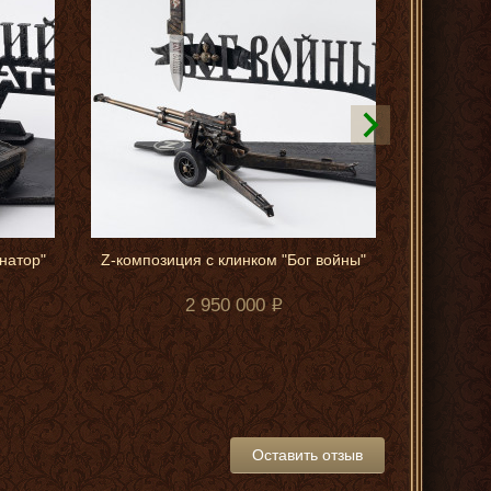
натор"
Z-композиция с клинком "Бог войны"
Ходжа На
2 950 000
Оставить отзыв