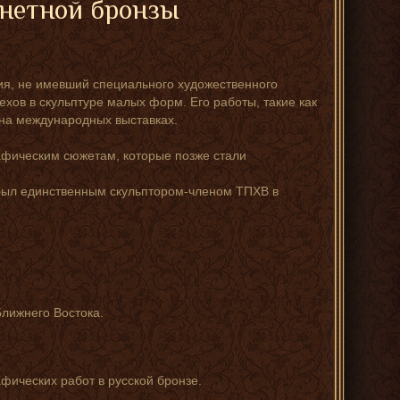
инетной бронзы
ия, не имевший специального художественного
хов в скульптуре малых форм. Его работы, такие как
 на международных выставках.
рафическим сюжетам, которые позже стали
и был единственным скульптором-членом ТПХВ в
Ближнего Востока.
фических работ в русской бронзе.