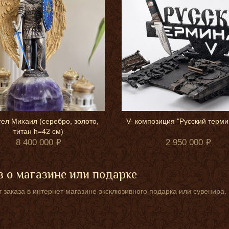
ел Михаил (серебро, золото,
V- композиция "Русский терми
титан h=42 см)
8 400 000
2 950 000
 о магазине или подарке
 заказа в интернет магазине эксклюзивного подарка или сувенира.