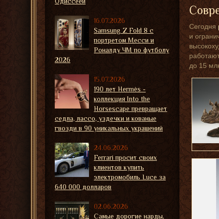
Одиссеей
Совр
16.07.2026
Сегодня
Samsung Z Fold 8 с
и ограни
портретом Месси и
высокоху
Роналду ЧМ по футболу
работают
2026
до 15 мл
15.07.2026
190 лет Hermès -
коллекция Into the
Horsescape превращает
седла, лассо, уздечки и кованые
гвозди в 90 уникальных украшений
24.06.2026
Ferrari просит своих
клиентов купить
электромобиль Luce за
640 000 долларов
02.06.2026
Самые дорогие нарды,