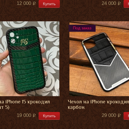
12 000
24 000
Купить
Под заказ
на iPhone 15 крокодил
Чехол на iPhone крокодил
т 5)
карбон
19 000
29 000
Купить