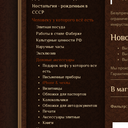
Ностальгия - рожденным в
СССР
Безупре
ограниче
Человеку у которого всё есть
инкруста
Элитная посуда
Работы в стиле Фаберже
Ново
Культурные ценности РФ
Наручные часы
Вы
Эксклюзив
Вы
Вы
Деловые аксессуары
Подарок шефу у которого все
Мы проко
есть
Гарантия
Письменные приборы
iPhone & чехлы
В маг
Визитницы
Обложки для паспортов
Колокольчики
Обложки для автодокументов
Фильтр:
Печати
Аксессуары элитные
Книги