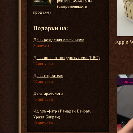
рейтинг 2026 года
(современные, в
продаже)
Подарки на:
День рождения альпинизма
Apple 
8 августа
День военно-воздушных сил (ВВС)
12 августа
День строителя
12 августа
Под з
День археолога
15 августа
Ид уль-фитр (Рамадан Байрам,
Ураза Байрам)
19 августа