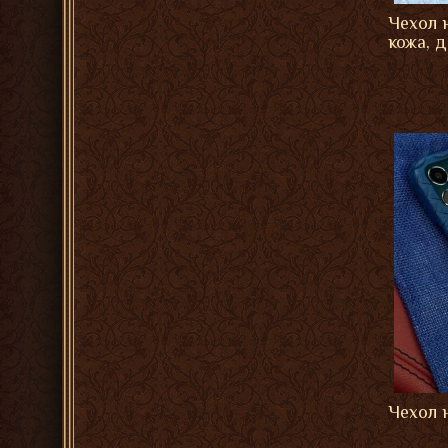
Чехол н
кожа, д
Чехол 