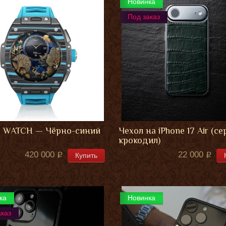
Новинка
Под заказ
 WATCH — Чёрно-синий
Чехол на iPhone 17 Air (се
крокодил)
420 000
22 000
Купить
ка
Новинка
аказ