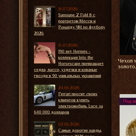
16.07.2026
Samsung Z Fold 8 с
портретом Месси и
Роналду ЧМ по футболу
2026
15.07.2026
190 лет Hermès -
коллекция Into the
Чехол н
Horsescape превращает
золото
седла, лассо, уздечки и кованые
гвозди в 90 уникальных украшений
24.06.2026
Ferrari просит своих
клиентов купить
Под з
электромобиль Luce за
640 000 долларов
02.06.2026
Самые дорогие нарды,