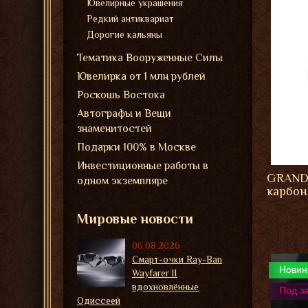
Ювелирные украшения
Редкий антиквариат
Дорогие кальяны
Тематика Вооруженные Силы
Ювелирка от 1 млн рублей
Роскошь Востока
Автографы и Вещи
знаменитостей
Подарки 100% в Москве
Инвестиционные работы в
GRAND
одном экземпляре
карбон
Мировые новости
06.08.2026
Смарт-очки Ray-Ban
Новин
Wayfarer II
вдохновлённые
Под з
Одиссеей