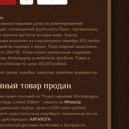
ре:
зивная перьевая ручка из лимитированной
ции, посвященной футболисту Пеле - признанному
 игроком футбола во всем мире. Корпус
уара выполнен из стерлингового серебра 925 пробы
лкой из серебра и эмали. Перо изделия выполнено
ота 18к/750. Ручка станет прекрасным подарком
ому болельщику и любителю футбола. Товар в
и в Москве по цене 161000 рублей.
кт: ручка, коробка, шкатулка, комплект документов.
ный товар продан
ам нужен похожий на "Ручка перьевая Montegrappa
ritage Limited Edition", пишите на
WhatsUp
,
дуальный подбор, цены от 500 тысяч рублей;
ете самостоятельно подобрать тематичный лот из
о действующего
КАТАЛОГА
.
бесплатная доставка по Москве и быстрая по