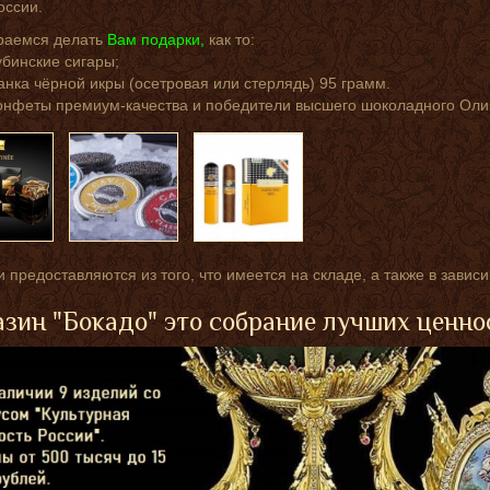
оссии.
раемся делать
Вам подарки,
как то:
убинские сигары;
анка чёрной икры (осетровая или стерлядь) 95 грамм.
онфеты премиум-качества и победители высшего шоколадного Оли
 предоставляются из того, что имеется на складе, а также в завис
зин "Бокадо" это собрание лучших ценно