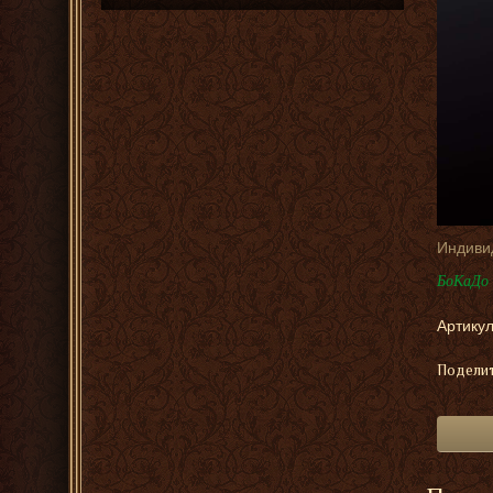
Индиви
БоКаДо 
Артикул
Поделит