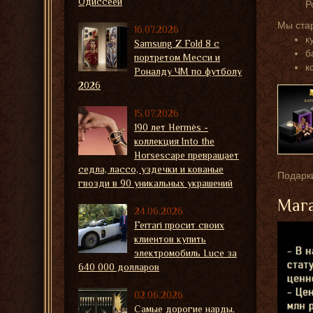
Одиссеей
Р
Мы ста
16.07.2026
к
Samsung Z Fold 8 с
б
портретом Месси и
к
Роналду ЧМ по футболу
2026
15.07.2026
190 лет Hermès -
коллекция Into the
Horsescape превращает
седла, лассо, уздечки и кованые
Подарки
гвозди в 90 уникальных украшений
Мага
24.06.2026
Ferrari просит своих
клиентов купить
электромобиль Luce за
640 000 долларов
02.06.2026
Самые дорогие нарды,