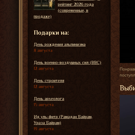
рейтинг 2026 года
(современные, в
продаже)
Подарки на:
День рождения альпинизма
8 августа
День военно-воздушных сил (ВВС)
12 августа
Понрави
поступл
День строителя
Выби
12 августа
День археолога
15 августа
Ид уль-фитр (Рамадан Байрам,
Ураза Байрам)
19 августа