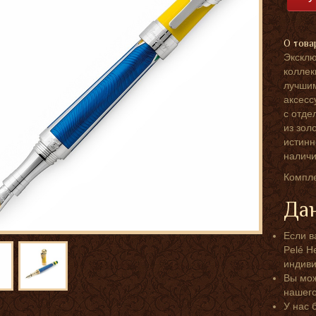
О това
Эксклю
коллек
лучшим
аксесс
с отде
из зол
истинн
наличи
Компле
Дан
Если в
Pelé He
индиви
Вы мож
нашег
У нас 