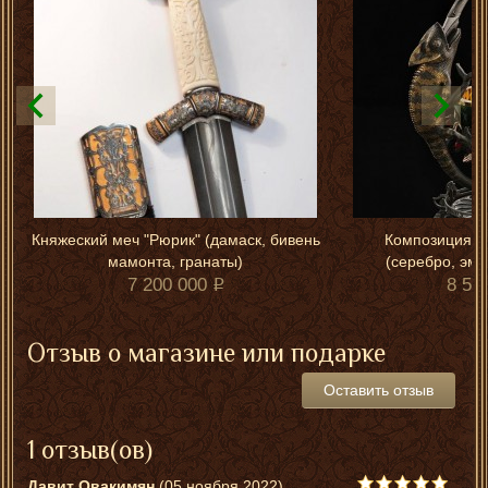
Княжеский меч "Рюрик" (дамаск, бивень
Композиция с
мамонта, гранаты)
(серебро, эма
7 200 000
8 50
Отзыв о магазине или подарке
Оставить отзыв
1 отзыв(ов)
Давит Овакимян
(05 ноября 2022)