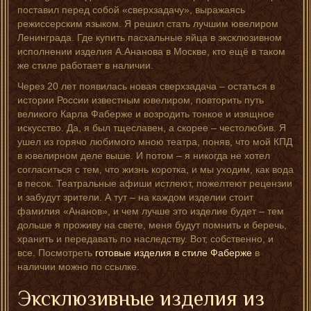
поставил перед собой «сверхзадачу», выражаясь
режиссерским языком. Я решил стать лучшим ювелиром
Ленинграда. Где купить пасхальные яйца в эксклюзивном
исполнении изделия А.Ананова в Москве, кто ещё в таком
же стиле работает в наличии.
Через 20 лет появилась новая сверхзадача – остаться в
истории России известным ювелиром, повторить путь
великого Карла Фаберже и возродить тонкое и изящное
искусство. Да, я был тщеславен, а скорее – честолюбив. Я
ушел из горячо любимого мною театра, поняв, что мой КПД
в ювелирном деле выше. И потом – я никогда не хотел
согласиться с тем, что жизнь коротка, и мы уходим, как вода
в песок. Театральные афиши истлеют, пожелтеют рецензии
и забудут зрители. А тут – на каждом изделии стоит
фамилия «Ананов», и чем лучше это изделие будет – тем
дольше я проживу на свете, меня будут помнить и беречь,
хранить и передавать по наследству. Вот, собственно, и
все. Посмотреть
готовые изделия в стиле Фаберже
в
наличии можно по ссылке.
Эксклюзивные изделия из