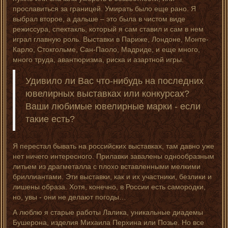
прославиться за границей. Умирать было еще рано. Я
выбрал второе, а дальше – это была в чистом виде
режиссура, спектакль, который я сам ставил и сам в нем
играл главную роль. Выставки в Париже, Лондоне, Монте-
Карло, Стокгольме, Сан-Паоло, Мадриде, и еще много,
много труда, авантюризма, риска и азартной игры.
Удивило ли Вас что-нибудь на последних
ювелирных выставках или конкурсах?
Ваши любимые ювелирные марки - если
такие есть?
Я перестал бывать на российских выставках, там давно уже
нет ничего интересного. Прилавки завалены однообразным
литьем из драгметалла с плохо вставленными мелкими
бриллиантами. Эти выставки, как и их участники, безлики и
лишены образа. Хотя, конечно, в России есть самородки,
но, увы - они не делают погоды…
А люблю я старые работы Лалика, уникальные диадемы
Бушерона, изделия Михаила Перхина или Позье. Но все