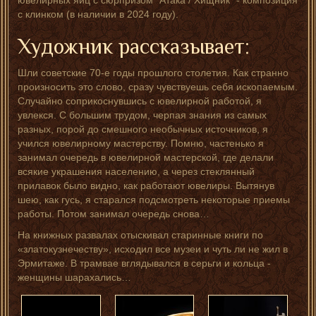
ювелирных яиц с сюрпризом "Атака / Хищник" - композиция
с клинком (в наличии в 2024 году).
Художник рассказывает:
Шли советские 70-е годы прошлого столетия. Как странно
произносить это слово, сразу чувствуешь себя ископаемым.
Случайно соприкоснувшись с ювелирной работой, я
увлекся. С большим трудом, черпая знания из самых
разных, порой до смешного необычных источников, я
учился ювелирному мастерству. Помню, частенько я
занимал очередь в ювелирной мастерской, где делали
всякие украшения населению, а через стеклянный
прилавок было видно, как работают ювелиры. Вытянув
шею, как гусь, я старался подсмотреть некоторые приемы
работы. Потом занимал очередь снова…
На книжных развалах отыскивал старинные книги по
«златокузнечеству», исходил все музеи и чуть ли не жил в
Эрмитаже. В трамвае вглядывался в серьги и кольца -
женщины шарахались…