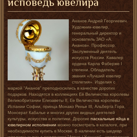
исповедь ювелира
Ананов Андрей Георгиевич.
Художник-ювелир,
генеральный директор и
основатель ЗАО «А.
Ананов». Профессор.
Заслуженный деятель
искусств России. Кавалер
ордена Карла Фаберже I
степени. Обладатель
звания «Лучший ювелир
столетия». Изделия с
маркой "Ананов" преподносились в качестве дорогих
подарков. Находятся в коллекциях Её Величества королевы
Великобритании Елизаветы II, Ее Величества королевы
Испании Софии, принца Монако Ренье III, Альберта Гора,
Монсерат Кабалье и многих других видных деятелей
культуры, искусства и политики. Дорогие
пасхальные яйца в
ювелирном исполнении
можно посмотреть в каталоге, при
необходимости купить в Москве. В наличии есть шедевр