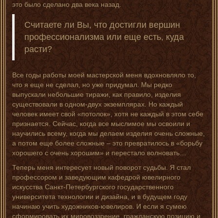
это было сделано два века назад.
Считаете ли Вы, что достигли вершин
профессионализма или еще есть, куда
расти?
Все годы работы моей мастерской меня вдохновляло то,
что я еще не сделал, но уже придумал. Мы редко
выпускали небольшие тиражи, как правило, изделия
существовали в одном-двух экземплярах. Но каждый
человек имеет свой «потолок», хотя не каждый в этом себе
признается. Сейчас, когда все мыслимое мы освоили и
научились всему, когда мы делаем изделия очень сложные,
а потом еще более сложные – это превратилось в «борьбу
хорошего с очень хорошим» и перестало волновать…
Теперь меня интересует новый поворот судьбы. Я стал
профессором и заведующим кафедрой ювелирного
искусства Санкт-Петербургского государственного
университета технологии и дизайна, и в будущем году
начинаю учить художников-ювелиров. И если я сумею
сформировать их мировоззрение, гражданскую позицию и