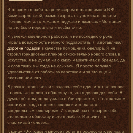
В то время я работал режиссером в театре имени В.Ф.
Комиссаржевской, размер зарплаты упоминать не стоит.
Помню, мечтал о кожаном пиджаке и джинсах «Монтана» -
но это было нереально и несбыточно.
Я увлекся ювелирной работой, и не последнюю роль
играла возможность немного подработать. Я изготавливал
дорогие подарки
в качестве помощника ювелира. Я не
строил грандиозных планов относительно нового слова в
искусстве, я не думал ни о каких маркетингах и брендах, да
и слов таких мы тогда не слыхали. Я просто получал
удовольствие от работы за верстаком и за это еще и
платили немного.
В разные этапы жизни я задавал себе один и тот же вопрос
- насколько полезно обществу то, что я делаю для себя. Я
думал об этом, когда учился в Университете, в Театральном
институте, когда ставил спектакли и когда стал
«подпольным ювелиром». И каждый раз я говорил себе –
это полезно обществу и это я люблю. И значит – я
счастливый человек…
К концу 70-х годов я многое постиг в профессии ювелира и