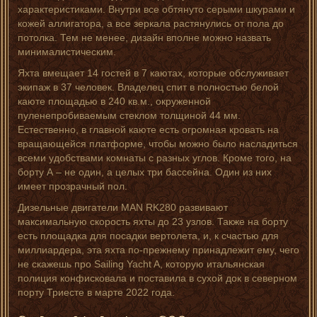
характеристиками. Внутри все обтянуто серыми шкурами и
кожей аллигатора, а все зеркала растянулись от пола до
потолка. Тем не менее, дизайн вполне можно назвать
минималистическим.
Яхта вмещает 14 гостей в 7 каютах, которые обслуживает
экипаж в 37 человек. Владелец спит в полностью белой
каюте площадью в 240 кв.м., окруженной
пуленепробиваемым стеклом толщиной 44 мм.
Естественно, в главной каюте есть огромная кровать на
вращающейся платформе, чтобы можно было насладиться
всеми удобствами комнаты с разных углов. Кроме того, на
борту А – не один, а целых три бассейна. Один из них
имеет прозрачный пол.
Дизельные двигатели MAN RK280 развивают
максимальную скорость яхты до 23 узлов. Также на борту
есть площадка для посадки вертолета, и, к счастью для
миллиардера, эта яхта по-прежнему принадлежит ему, чего
не скажешь про Sailing Yacht A, которую итальянская
полиция конфисковала и поставила в сухой док в северном
порту Триесте в марте 2022 года.