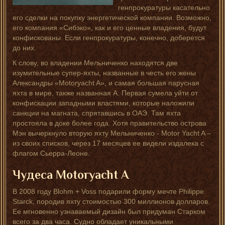
генпрокуратуры касательно
его сделки на покупку энергетической компании. Возможно,
его компания «Сибэко», как и его ценные владения, будут
конфискованы. Если генпрокуратуры, конечно, доберется
до них.
К слову, во владении Мельниченко находятся две
изумительные супер-яхты, названные в честь его жены
Александры «Motoryacht A», и самая большая парусная
яхта в мире, также названная А. Первая сумела уйти от
конфискации западными властями, которые наложили
санкции на магната, спрятавшись в ОАЭ. Там яхта
простояла в доке более года. Хотя правительство острова
Мэн вычеркнуло вторую яхту Мельниченко - Motor Yacht A –
из своих списков, через 17 месяцев ее видели издалека с
флагом Сьерра-Леоне.
Чудеса
Motoryacht
A
В 2008 году Blohm + Voss подарили форму мечте Philippe
Starck, породив яхту стоимостью 300 миллионов долларов.
Ее мгновенно узнаваемый дизайн был придуман Старком
всего за два часа. Судно обладает уникальными