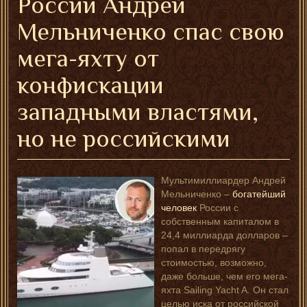
России Андрей
Мельниченко спас свою
мега-яхту от
конфискации
западными властями,
но не российскими
Мультимиллиардер Андрей
Мельниченко –
богатейший
человек
России с
собственным капиталом в
24,4 миллиарда долларов –
попал в передрягу
стоимостью, возможно,
даже больше, чем его мега-
яхта Sailing Yacht A. Он стал
целью иска от российской