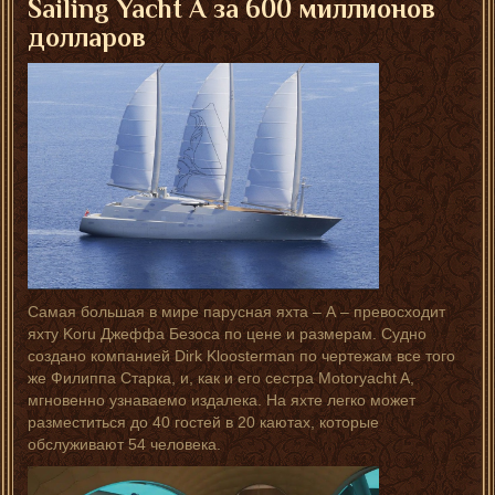
Sailing
Yacht
A
за 600 миллионов
долларов
Самая большая в мире парусная яхта – А – превосходит
яхту Koru Джеффа Безоса по цене и размерам. Судно
создано компанией Dirk Kloosterman по чертежам все того
же Филиппа Старка, и, как и его сестра Motoryacht A,
мгновенно узнаваемо издалека. На яхте легко может
разместиться до 40 гостей в 20 каютах, которые
обслуживают 54 человека.