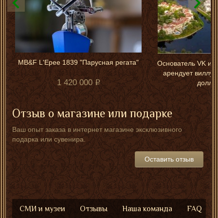
MB&F L'Epee 1839 "Парусная регата"
Основатель VK и T
арендует виллу 
1 420 000
доллар
Отзыв о магазине или подарке
Ваш опыт заказа в интернет магазине эксклюзивного
подарка или сувенира.
Оставить отзыв
СМИ и музеи
Отзывы
Наша команда
FAQ