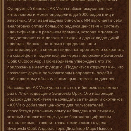
Суперумный бинокль AX Visio снабжен искусственным
интеллектом и может определить до 9000 видов птиц и
животных. Этот авангардный бинокль с ИИ включает в себя
аналоговую оптику большого радиуса действия и систему
идентификации в реальном времени, которая мгновенно
предоставляет вам делали о птицах и других видах дикой
природы. Бинокль не только определяет, но и
фотографирует, и снимает видео, которое можно сохранить
на смартфон и поделиться им через приложение Swarovski
Optik Outdoor App. Производитель утверждает, что это
приложение имеет функцию «Поделиться открытиями», что
позволяет другим пользователям направлять людей к
наблюдаемому объекту с помощью стрелок на дисплее.
На создание AX Visio ушло пять лет, и бинокль вышел как
раз к 75-ой годовщине Swarovski Optik. Это настоящий
подарок для любителей наблюдать за птицами и охотников.
«AX Visio добавляет ценности для пользователей,
способствуя реальному опыту наблюдения за птицами,
который становится еще лучше благодаря цифровым
технологиям», - говорит глава технического отдела
Swarovski Optik Андреас Герк. Дизайнер Марк Ньюсон