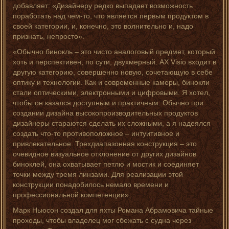
добавляет: «Дизайнеру редко выпадает возможность
поработать над чем-то, что является первым продуктом в
своей категории, и, конечно, это волнительно и, надо
признать, непросто».
«Обычно бинокль – это чисто аналоговый предмет, который
хоть и перспективен, по сути, двухмерный. AX Visio входит в
другую категорию, совершенно новую, сочетающую в себе
оптику и технологии. Как и современные камеры, бинокли
стали оптическими, электронными и цифровыми. Я хотел,
чтобы он казался доступным и практичным. Обычно при
создании дизайна высокопроизводительных продуктов
дизайнеры стараются сделать их сложными, а я надеялся
создать что-то противоположное – интуитивное и
привлекательное. Трехдиапазонная конструкция – это
очевидное визуальное отклонение от других дизайнов
биноклей, она охватывает петлю и мостик и соединяет
точки между тремя линзами. Для реализации этой
конструкции понадобилось немало времени и
профессиональной компетенции».
Марк Ньюсон создал для яхты Романа Абрамовича тайные
проходы, чтобы владелец мог сбежать с судна через