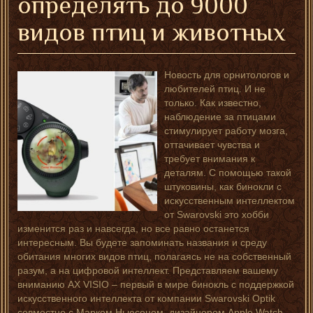
определять до 9000
видов птиц и животных
Новость для орнитологов и
любителей птиц. И не
только. Как известно,
наблюдение за птицами
стимулирует работу мозга,
оттачивает чувства и
требует внимания к
деталям. С помощью такой
штуковины, как бинокли с
искусственным интеллектом
от Swarovski это хобби
изменится раз и навсегда, но все равно останется
интересным. Вы будете запоминать названия и среду
обитания многих видов птиц, полагаясь не на собственный
разум, а на цифровой интеллект. Представляем вашему
вниманию AX VISIO – первый в мире бинокль с поддержкой
искусственного интеллекта от компании Swarovski Optik
совместно с Марком Ньюсоном, дизайнером Apple Watch.