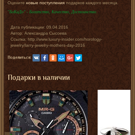
Оцените
новые поступления
подарков каждого месяца.
"БоКаДо" - Богатство, Качество, Достоинство.
Дата публикации:
09.04.2016
Автор:
Александра Сысоева
Ссылка: http://www.luxury-insider.com/horology-
jewelry/larry-jewelry-mothers-day-2016
Поделиться:
Подарки в наличии