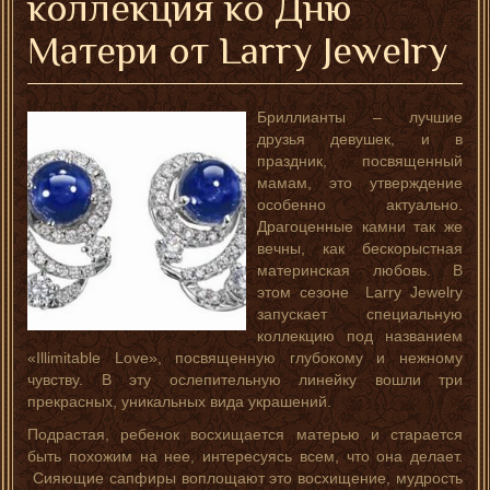
коллекция ко Дню
Матери от Larry Jewelry
Бриллианты – лучшие
друзья девушек, и в
праздник, посвященный
мамам, это утверждение
особенно актуально.
Драгоценные камни так же
вечны, как бескорыстная
материнская любовь. В
этом сезоне Larry Jewelry
запускает специальную
коллекцию под названием
«Illimitable Love», посвященную глубокому и нежному
чувству. В эту ослепительную линейку вошли три
прекрасных, уникальных вида украшений.
Подрастая, ребенок восхищается матерью и старается
быть похожим на нее, интересуясь всем, что она делает.
Сияющие сапфиры воплощают это восхищение, мудрость