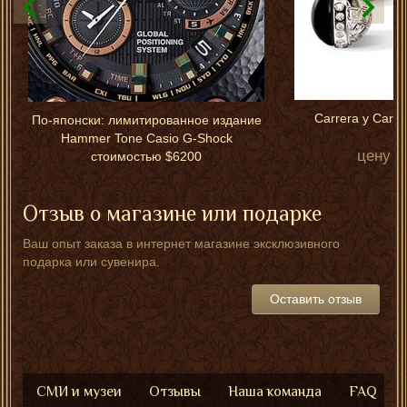
Carrera y Carre
По-японски: лимитированное издание
Hammer Tone Casio G-Shock
цену у
стоимостью $6200
Отзыв о магазине или подарке
Ваш опыт заказа в интернет магазине эксклюзивного
подарка или сувенира.
Оставить отзыв
СМИ и музеи
Отзывы
Наша команда
FAQ