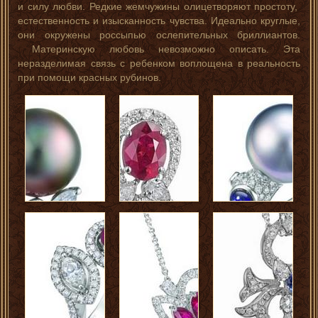
и силу любви. Редкие жемчужины олицетворяют простоту,
естественность и изысканность чувства. Идеально круглые,
они окружены россыпью ослепительных бриллиантов.
Материнскую любовь невозможно описать. Эта
неразделимая связь с ребенком воплощена в реальность
при помощи красных рубинов.