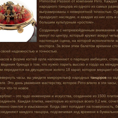
Primordial Passion от компании Pirro. Кажда
народного танцора из одного из самых разн
выгравированы с невероятной точностью. Од
празднуют наследие, и каждая из них хоть и 
большим культурным «ростом».
Созданные с непревзойденным вниманием к
минут по центру, который кружит вокруг чет
настоящая сцена, на которой исполнители 
восторга. За всем этим балетом времени ст
 своей надежностью и точностью.
часов в форме когтей орла напоминают о парящих амбициях, стоя
 видения бренда о том, что нужно парить высоко и гордо на между
м передается на двухцветное золото 18 карат, которое мерцает о
евернуть часы, вы увидите микрорельеф народных
танцоров
на зад
те. Это дань уважения мастерству, которое Pirro влило в эти часы,
тся что-то новое.
рблат – это чудо инженерии и искусства, созданное из 1500 плито
радиенте. Каждая плитка, некоторые из которых всего 0,2 мм, соче
енно смелое и изысканное. Когда свет попадает на поверхность, 
соединяют каждого танцора, подсвечивая ход времени в буквальном