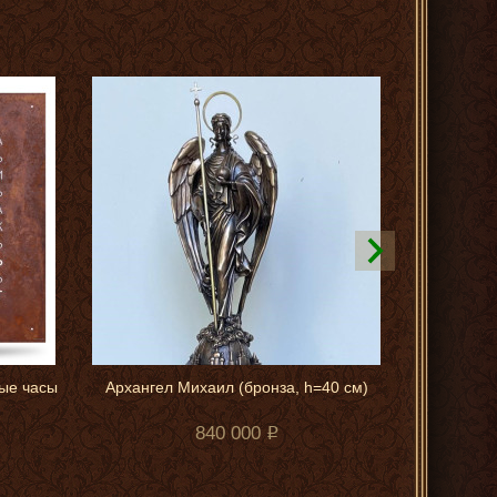
ые часы
Архангел Михаил (бронза, h=40 см)
2 карти
840 000