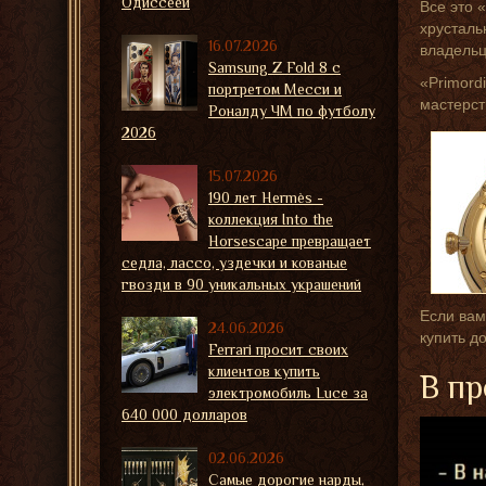
Одиссеей
Все это 
хрусталь
16.07.2026
владельц
Samsung Z Fold 8 с
«Primord
портретом Месси и
мастерст
Роналду ЧМ по футболу
2026
15.07.2026
190 лет Hermès -
коллекция Into the
Horsescape превращает
седла, лассо, уздечки и кованые
гвозди в 90 уникальных украшений
Если вам
24.06.2026
купить д
Ferrari просит своих
клиентов купить
В пр
электромобиль Luce за
640 000 долларов
02.06.2026
Самые дорогие нарды,