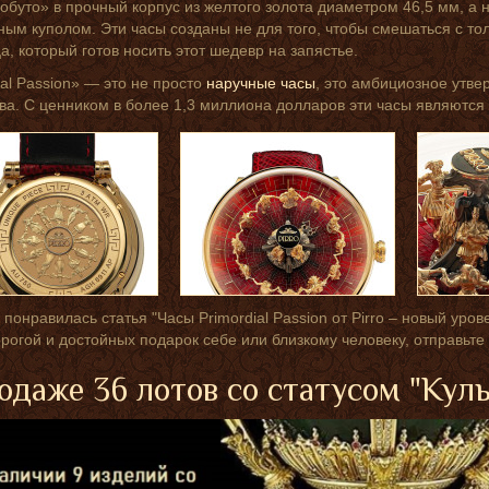
«обуто» в прочный корпус из желтого золота диаметром 46,5 мм, а
ным куполом. Эти часы созданы не для того, чтобы смешаться с то
а, который готов носить этот шедевр на запястье.
ial Passion» — это не просто
наручные часы
, это амбициозное утве
ва. С ценником в более 1,3 миллиона долларов эти часы являются
 понравилась статья "Часы Primordial Passion от Pirro – новый уров
орогой и достойных подарок себе или близкому человеку, отправьте
одаже 36 лотов со статусом "Кул