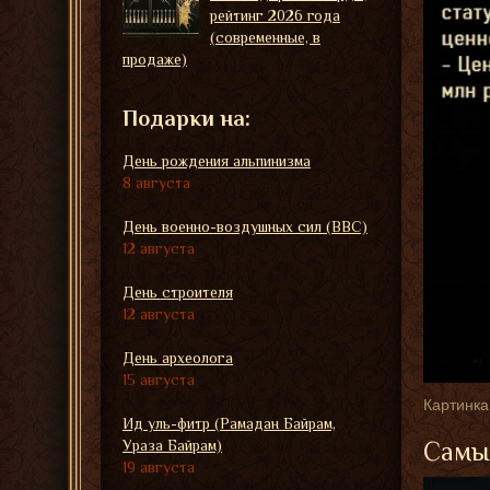
рейтинг 2026 года
(современные, в
продаже)
Подарки на:
День рождения альпинизма
8 августа
День военно-воздушных сил (ВВС)
12 августа
День строителя
12 августа
День археолога
15 августа
Картинка
Ид уль-фитр (Рамадан Байрам,
Самые
Ураза Байрам)
19 августа