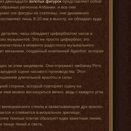
я из двенадцати
золотых фигурок
представляет собой
ообразных регионов Албании, и все они
нако эти фигуры не статичны, они динамично
составляет лишь 9-10 мм в высоту, но обладает куда
 деталям, часы обладают циферблатом часов и
ырех музыкантов. Это не просто циферблат, это
запечатлены в моменте радостного музыкального
оит механизм, созданный компанией Agenhor, которая
щих за этим шедевром. Они отражают эмблему Pirro
народной сцене часового производства. Этот
бещанием длительной красоты и силы.
ней стороне, который повторяет сцену на
 и ими можно восхищаться вечно, ведь с каждого угла
к венецианского стекла в захватывающем дух красно-
тается и сливается в визуальное зрелище,
более темные плитки образуют едва заметные линии,
 танце теней и света.