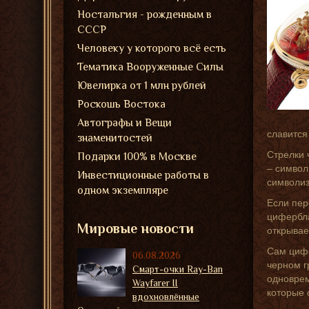
Ностальгия - рожденным в
СССР
Человеку у которого всё есть
Тематика Вооруженные Силы
Ювелирка от 1 млн рублей
Роскошь Востока
Автографы и Вещи
славится
знаменитостей
Стрелки 
Подарки 100% в Москве
– символ
Инвестиционные работы в
символиз
одном экземпляре
Если пер
цифербла
Мировые новости
открывае
Сам цифе
06.08.2026
черном г
Смарт-очки Ray-Ban
одноврем
Wayfarer II
которые 
вдохновлённые