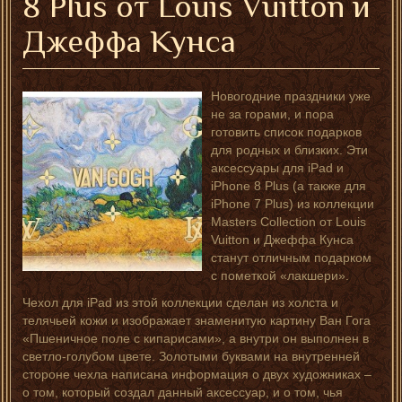
8 Plus от Louis Vuitton и
Джеффа Кунса
Новогодние праздники уже
не за горами, и пора
готовить список подарков
для родных и близких. Эти
аксессуары для iPad и
iPhone 8 Plus (а также для
iPhone 7 Plus) из коллекции
Masters Collection от Louis
Vuitton и Джеффа Кунса
станут отличным подарком
с пометкой «лакшери».
Чехол для iPad из этой коллекции сделан из холста и
телячьей кожи и изображает знаменитую картину Ван Гога
«Пшеничное поле с кипарисами», а внутри он выполнен в
светло-голубом цвете. Золотыми буквами на внутренней
стороне чехла написана информация о двух художниках –
о том, который создал данный аксессуар, и о том, чья