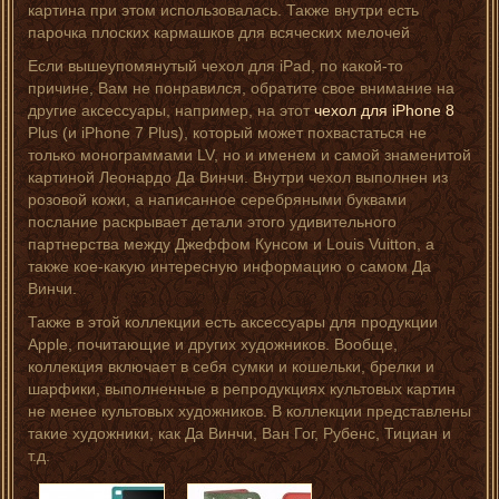
картина при этом использовалась. Также внутри есть
парочка плоских кармашков для всяческих мелочей
Если вышеупомянутый чехол для iPad, по какой-то
причине, Вам не понравился, обратите свое внимание на
другие аксессуары, например, на этот
чехол для iPhone 8
Plus (и iPhone 7 Plus), который может похвастаться не
только монограммами LV, но и именем и самой знаменитой
картиной Леонардо Да Винчи. Внутри чехол выполнен из
розовой кожи, а написанное серебряными буквами
послание раскрывает детали этого удивительного
партнерства между Джеффом Кунсом и Louis Vuitton, а
также кое-какую интересную информацию о самом Да
Винчи.
Также в этой коллекции есть аксессуары для продукции
Apple, почитающие и других художников. Вообще,
коллекция включает в себя сумки и кошельки, брелки и
шарфики, выполненные в репродукциях культовых картин
не менее культовых художников. В коллекции представлены
такие художники, как Да Винчи, Ван Гог, Рубенс, Тициан и
т.д.