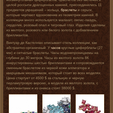
целой россыпи драгоценных камней, присоединились 11
предметов украшений – кольца,
браслеты
и серьги,
которые черпают вдохновение из геометрии камней. В
коллекции много используется малахит, ляпис-лазурь,
сердолик, розовый опал и тигровый глаз. Изделия сделаны
из желтого, розового или белого золота с добавлением
бриллиантов.
Виктуар де Кастеллан описывает стиль коллекции, как
абстрактно-органичный. У
часов
круглые циферблаты (27
мм) и сетчатые браслеты. Часы водонепроницаемы на
глубине до 30 метров. Часы из желтого золота 8К
инкрустированы шестью бриллиантами и сопровождаются
сменным браслетом из черной кожи аллигатора и
кварцевым механизмом, который стоит во всех моделях.
Цена стартует от 4500 $ за стальную и черную
перламутровую версию, а модели из желтого золота, с
бриллиантами и из оникса стоят 38000 $.