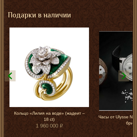
Подарки в наличии
Кольцо «Лилия на воде» (жадеит –
Часы от Ulysse Nar
18 ct)
брил
1 960 000