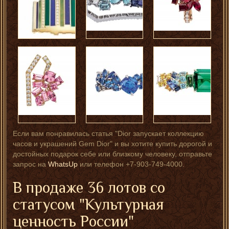
Если вам понравилась статья "Dior запускает коллекцию
часов и украшений Gem Dior" и вы хотите купить дорогой и
достойных подарок себе или близкому человеку, отправьте
запрос на
WhatsUp
или телефон +7-903-749-4000.
В продаже 36 лотов со
статусом "Культурная
ценность России"