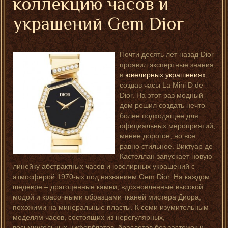
коллекцию часов и
украшений Gem Dior
Почти десять лет назад Dior
проявил экспертные знания
в
ювелирных украшениях
,
создав часы La Mini D de
Dior. На этот раз модный
дом решил создать нечто
более подходящее для
официальных мероприятий,
менее дорогое, но все
равно стильное. Виктуар де
Кастеллан запускает новую
линейку абстрактных часов и ювелирных украшений с
атмосферой 1970-ых под названием Gem Dior. На каждом
шедевре – драгоценные камни, вдохновленные высокой
модой и красочными образцами тканей мистера Диора,
похожими на минеральные пласты. К семи изумительным
моделям часов, состоящих из нерегулярных,
восьмиугольных циферблатов, браслетов без застежек и