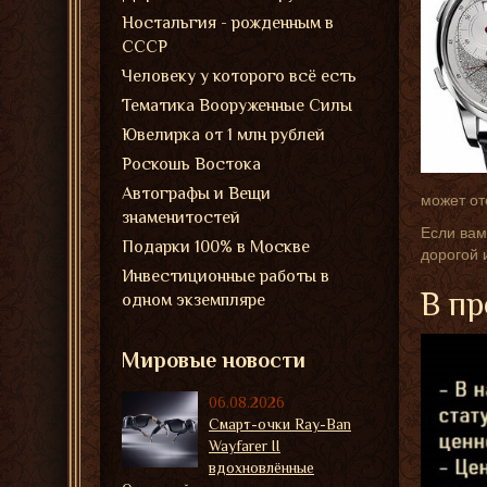
Ностальгия - рожденным в
СССР
Человеку у которого всё есть
Тематика Вооруженные Силы
Ювелирка от 1 млн рублей
Роскошь Востока
Автографы и Вещи
может от
знаменитостей
Если вам
Подарки 100% в Москве
дорогой 
Инвестиционные работы в
В пр
одном экземпляре
Мировые новости
06.08.2026
Смарт-очки Ray-Ban
Wayfarer II
вдохновлённые