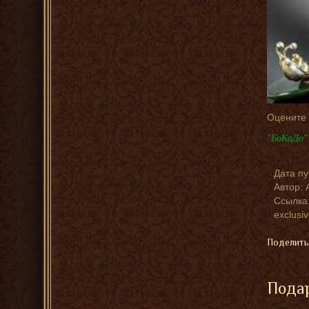
Оцените
"БоКаДо" 
Дата п
Автор:
Ссылка:
exclusi
Поделить
Подар