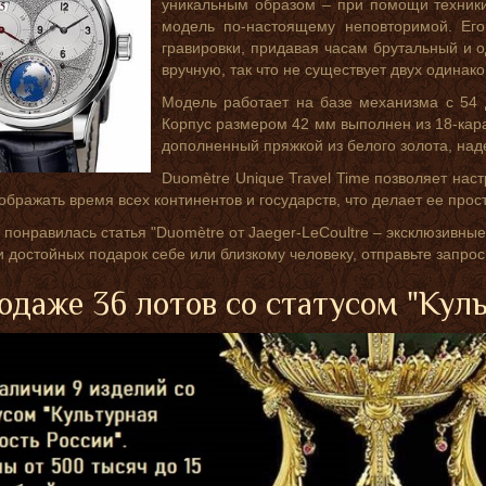
уникальным образом – при помощи техники
модель по-настоящему неповторимой. Его
гравировки, придавая часам брутальный и 
вручную, так что не существует двух одинак
Модель работает на базе механизма с 54 
Корпус размером 42 мм выполнен из 18-кара
дополненный пряжкой из белого золота, над
Duomètre Unique Travel Time позволяет нас
ображать время всех континентов и государств, что делает ее про
 понравилась статья "Duomètre от Jaeger-LeCoultre – эксклюзивные 
и достойных подарок себе или близкому человеку, отправьте запро
одаже 36 лотов со статусом "Кул