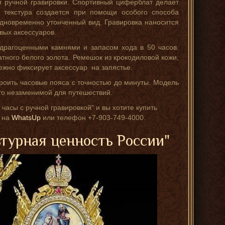
 ручной гравировки. Спортивный циферблат делает
 текстура создается при помощи особого способа
одновременно утонченный вид. Гравировка наносится
овых аксессуаров.
драгоценными камнями и запасом хода в 50 часов.
тного белого золота. Ремешок из крокодиловой кожи,
ежно фиксирует аксессуар на запястье.
троить часовые пояса с точностью до минуты. Модель
сто незаменимой для путешествий.
часы с ручной гравировкой" и вы хотите купить
с на
WhatsUp
или телефон +7-903-749-4000.
ьтурная ценность России"