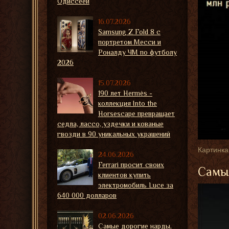
Одиссеей
16.07.2026
Samsung Z Fold 8 с
портретом Месси и
Роналду ЧМ по футболу
2026
15.07.2026
190 лет Hermès -
коллекция Into the
Horsescape превращает
седла, лассо, уздечки и кованые
гвозди в 90 уникальных украшений
Картинка
24.06.2026
Ferrari просит своих
Самые
клиентов купить
электромобиль Luce за
640 000 долларов
02.06.2026
Самые дорогие нарды,