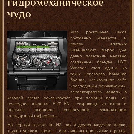
гидромеханическое
чудо
Мир роскошных часов
постоянно меняется, и
группу элитных
швейцарских марок уже
давно потеснили недавно
созданные бренды. HYT
Watches стал одним из
таких новаторов. Команда
бренда, называющая себя
«последними алхимиками»,
спроектировала модель, в
которой время показывается при помощи воды. Их
последнее творение HYT H3 – сокровище из титана и
платины, оснащено резервуаром, заменяющим
стандартный циферблат.
На первый взгляд, на H3, как и других моделях марки,
трудно увидеть время – они лишены привычных стрелок.