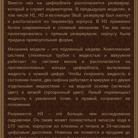
Вместо них на циферблате располагается резервуар,
который и служит индикатором. В предыдущих моделях, в
том числе H1, H2 и коллекции Skull, резервуар был изогнут
и располагался по периметру корпуса. В H3 применен
более современный и сложный механизм. Так как часы
проектировались с прямым резервуаром, корпусу была
придана прямоугольная форма.
Механика модели – это подлинный шедевр. Комплексная
система стеклянных трубок с жидкостью и вакуумом
работает по системе мехов и располагается на
противоположных концах циферблата, выталкивая
жидкость к нужной цифре. Чтобы сохранить жидкость в
состоянии покоя, два сифона работают в вакууме и с двумя
отдельными жидкостями – на водной основе (зеленый
цвет) и вязкой (прозрачный цвет). Левый перемещает
жидкость к указанной точке, а правый сохраняет ее
положение.
Разумеется, H3 – это больше, чем исследование
гидравлики. Он также может похвастаться запасом хода в
170 часов, корпусом из платины и титана и 24-часовым
цифровым дисплеем. Новинка не появится в продаже до