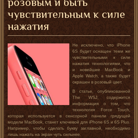
розовым и быть
чувствительным к силе
нажатия
Не исключено, что iPhone
6S будет оснащен теми же
чувствительными к силе
нажатия технологиями, что
и новейшие MacBook и
Apple Watch, а также будет
окрашен в розовый цвет.
В статье, опубликованной
The WSJ, содержится
информация о том, что
технология Force Touch,
которая используется в сенсорной панели грядущей
модели MacBook, станет ключевой для iPhone 6S и 6S Plus.
Например, чтобы сделать букву заглавной, необходимо
лишь нажать на экран чуть сильнее.