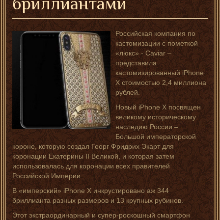
бриллиантами
Российская компания по
кастомизации с пометкой
«люкс» - Caviar –
представила
кастомизированный iPhone
X стоимостью 2,4 миллиона
рублей.
Новый iPhone X посвящен
великому историческому
наследию России –
Большой императорской
короне, которую создал Георг Фридрих Экарт для
коронации Екатерины II Великой, и которая затем
использовалась для коронации всех правителей
Российской Империи.
В «имперский» iPhone X инкрустировано аж 344
бриллианта разных размеров и 13 крупных рубинов.
Этот экстраординарный и супер-роскошный смартфон