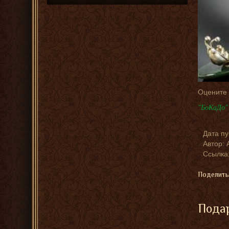
Оцените
"БоКаДо" 
Дата п
Автор:
Ссылка:
Поделить
Подар