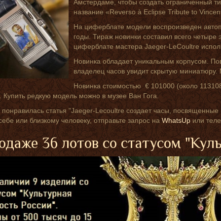
Амстердаме, чтобы создать ограниченный ти
название «Reverso à Eclipse Tribute to Vince
На циферблате модели воспроизведен автоп
годы. Тираж новинки составил всего четыре
циферблате мастера Jaeger-LeCoultre испол
Новинка обладает уникальным корпусом. По
владелец часов увидит скрытую миниатюру. 
Новинка стоимостью € 101000 (около 11310
. Купить редкую модель можно в музее Ван Гога.
 понравилась статья "Jaeger-Lecoultre создает часы, посвященные 
себе или близкому человеку, отправьте запрос на
WhatsUp
или теле
одаже 36 лотов со статусом "Кул