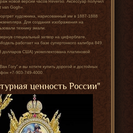
раж новой версии часов Reverso. Аксессуар получил
nt van Gogh».
ортрет художника, нарисованный им в 1887-1888
 экземпляра. Для создания изображения на
ьзовали технику эмали.
вернув специальный затвор на циферблате,
Модель работает на базе супертонкого калибра 849.
8 долларов США) укомплектована платиновой
Ван Гогу" и вы хотите купить дорогой и достойных
фон +7-903-749-4000.
ьтурная ценность России"