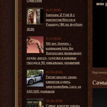
Одиссеей
16.07.2026
Samsung Z Fold 8 с
портретом Месси и
Роналду ЧМ по футболу
2026
15.07.2026
190 лет Hermès -
коллекция Into the
Horsescape превращает
седла, лассо, уздечки и кованые
гвозди в 90 уникальных украшений
24.06.2026
Картинка
Ferrari просит своих
Самые
клиентов купить
электромобиль Luce за
640 000 долларов
02.06.2026
Самые дорогие нарды,