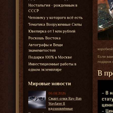
Ностальгия - рожденным в
СССР
Человеку у которого всё есть
Тематика Вооруженные Силы
Ювелирка от 1 млн рублей
Роскошь Востока
Автографы и Вещи
коробкой
знаменитостей
Если вам
Подарки 100% в Москве
подарок 
Инвестиционные работы в
одном экземпляре
В пр
Мировые новости
06.08.2026
Смарт-очки Ray-Ban
Wayfarer II
вдохновлённые