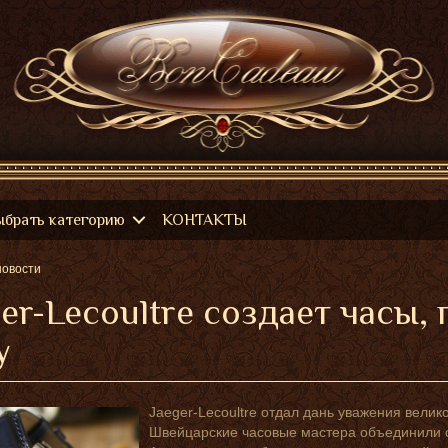
ыбрать категорию
КОНТАКТЫ
новости
ger-Lecoultre создает часы
у
Jaeger-Lecoultre отдал дань уважения велико
Швейцарские часовые мастера объединили св