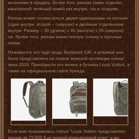
молниями в придачу. Более того, рюкзак также отделан
изысканной телячьей кожей как внутри, так и снаружи.
Рюкзак может похвастаться двумя кармашками на молнии
(один внутри, второй – снаружи) и двойным отделением
внутри. Размер – 30 (длина) х 45 (высота) х 28 (ширина)
см. Кроме того, рюкзак имеет мягкую спинку и прочные
лямки.
Называется это чудо моды Backpack GM, и впервые оно
было представлено на показе мужской коллекции осень/
зима 2018. Приобрести его можно в бутиках Louis Vuitton, а
также на официальном сайте бренда.
Если вам понравилась статья "Louis Vuitton представляет
рюкзак за 79 000 $ из редкой крокодиловой кожи" и вы