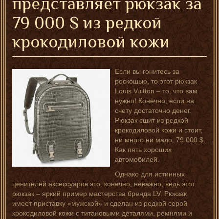
представляет рюкзак за
79 000 $ из редкой
крокодиловой кожи
Если вы гонитесь за
роскошью, то этот рюкзак
Louis Vuitton – то, что вам
нужно! Конечно, если на
счету достаточно денег.
Рюкзак сшит из редкой
крокодиловой кожи и стоит,
ни много ни мало, 79 000 $.
Как пять хороших
автомобилей.
Однако для истинных
ценителей аксессуаров это, конечно, неважно, ведь этот
рюкзак – яркий пример мастерства бренда LV. Рюкзак
имеет приставку «мужской» и сделан из редкой серой
крокодиловой кожи с титановыми деталями, ремнями и