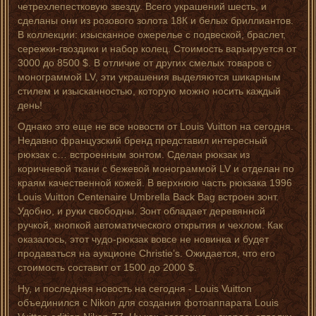
четрехлепестковую звезду. Всего украшений шесть, и
сделаны они из розового золота 18К и белых бриллиантов.
В коллекции: изысканное ожерелье с подвеской, браслет,
сережки-гвоздики и набор колец. Стоимость варьируется от
3000 до 8500 $. В отличие от других смелых товаров с
монограммой LV, эти украшения выделяются шикарным
стилем и изысканностью, которую можно носить каждый
день!
Однако это еще не все новости от Louis Vuitton на сегодня.
Недавно французский бренд представил интересный
рюкзак с… встроенным зонтом. Сделан рюкзак из
коричневой ткани с бежевой монограммой LV и отделан по
краям качественной кожей. В верхнюю часть рюкзака 1996
Louis Vuitton Centenaire Umbrella Back Bag встроен зонт.
Удобно, и руки свободны. Зонт обладает деревянной
ручкой, кнопкой автоматического открытия и чехлом. Как
оказалось, этот чудо-рюкзак вовсе не новинка и будет
продаваться на аукционе Christie’s. Ожидается, что его
стоимость составит от 1500 до 2000 $.
Ну, и последняя новость на сегодня - Louis Vuitton
объединился с Nikon для создания фотоаппарата Louis