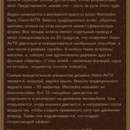
мозг. Представляете, каково это – сесть за руль этого чуда.
Видео начинается с внеземной красоты колес Mercedes-
Benz Vision AVTR. Вместо традиционных колес, обшитых
шинами, колеса на этом концепте имеют сферическую
форму. Все четыре колеса имеют отдельный привод и
могут поворачиваться на 30 градусов, что позволяет Vision
AVTR двигаться и поворачиваться необычным способом, в
том числе в режиме «краба». В колеса также встроены
мигалки, и, говорят, они вдохновлены деревом душ из
фильма «Аватар». У этих огней – несколько функций, одна
из которых - индикатор сигнала поворота.
Самым внушительным элементом дизайна Vision AVTR
является, пожалуй, заднее крыло. Вместо традиционного
заднего окна – 33 закрылка. Mercedes называет их
бионическими. Все 33 «чешуйки» двигаются по
отдельности и реагируют на движение автомобиля. Они
открываются, когда машина двигается, и направляют поток
воздуха так, чтобы создать прижимную силу при движении
вперед. Также они подсвечиваются, что создает
потрясающий эффект.