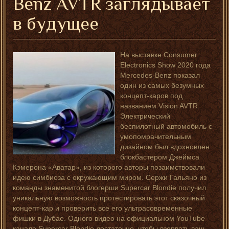
Benz AVTR заглядывает
в будущее
На выставке Consumer
Electronics Show 2020 года
Mercedes-Benz показал
один из самых безумных
концепт-каров под
названием Vision AVTR.
Электрический
беспилотный автомобиль с
умопомрачительным
дизайном был вдохновлен
блокбастером Джеймса
Кэмерона «Аватар», из которого авторы позаимствовали
идею симбиоза с окружающим миром. Сержи Гальяно из
команды знаменитой блогерши Supercar Blondie получил
уникальную возможность протестировать этот сказочный
концепт-кар и проверить все его ультрасовременные
фишки в Дубае. Одного видео на официальном YouTube
канале Supercar Blondie достаточно, чтобы взорвать ваш