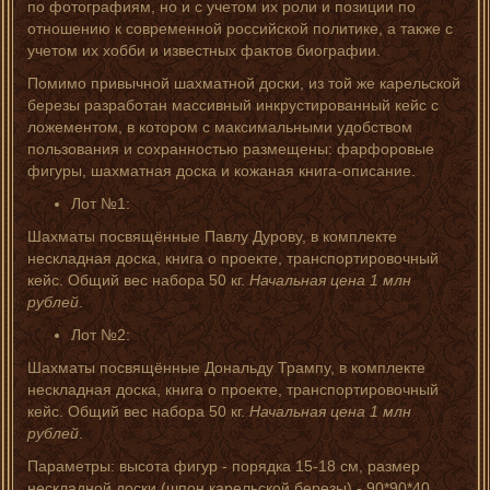
по фотографиям, но и с учетом их роли и позиции по
отношению к современной российской политике, а также с
учетом их хобби и известных фактов биографии.
Помимо привычной шахматной доски, из той же карельской
березы разработан массивный инкрустированный кейс с
ложементом, в котором с максимальными удобством
пользования и сохранностью размещены: фарфоровые
фигуры, шахматная доска и кожаная книга-описание.
Лот №1:
Шахматы посвящённые Павлу Дурову, в комплекте
нескладная доска, книга о проекте, транспортировочный
кейс. Общий вес набора 50 кг.
Начальная цена 1 млн
рублей
.
Лот №2:
Шахматы посвящённые Дональду Трампу, в комплекте
нескладная доска, книга о проекте, транспортировочный
кейс. Общий вес набора 50 кг.
Начальная цена 1 млн
рублей
.
Параметры: высота фигур - порядка 15-18 см, размер
нескладной доски (шпон карельской березы) - 90*90*40