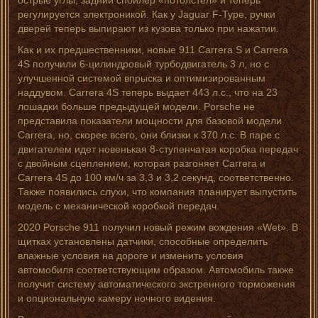
острые углы, задний спойлер «потолстел» и теперь
регулируется электроникой. Как у Jaguar F-Type, ручки
дверей теперь выпирают из кузова только при нажатии.
Как и их предшественники, новые 911 Carrera S и Carrera
4S получили 6-цилиндровый турбодвигатель 3 л, но с
улучшенной системой впрыска и оптимизированным
наддувом. Carrera 4S теперь выдает 443 л.с., что на 23
лошадки больше предыдущей модели. Porsche не
представила показатели мощности для базовой модели
Carrera, но, скорее всего, они близки к 370 л.с. В паре с
двигателем идет новенькая 8-ступенчатая коробка передач
с двойным сцеплением, которая разгоняет Carrera и
Carrera 4S до 100 км/ч за 3,3 и 3,2 секунд, соответственно.
Также появились слухи, что компания планирует выпустить
модель с механической коробкой передач.
2020 Porsche 911 получил новый режим вождения «Wet». В
щитках установлены датчики, способные определить
влажные условия на дороге и изменить условия
автомобиля соответствующим образом. Автомобиль также
получит систему автоматического экстренного торможения
и опциональную камеру ночного видения.