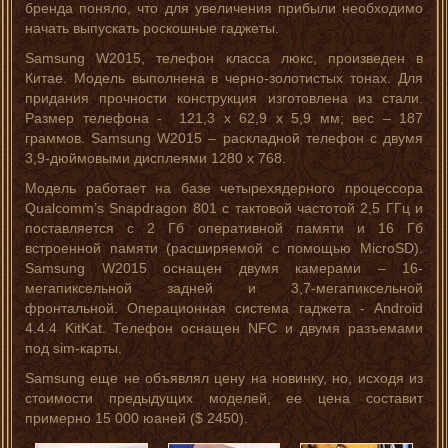
бренда поняло, что для увеличения прибыли необходимо
начать выпускать роскошные гаджеты.
Samsung W2015, телефон класса люкс, произведен в
Китае. Модель выполнена в черно-золотистых тонах. Для
придания прочности конструкция изготовлена из стали.
Размер телефона - 121,3 х 62,9 х 5,9 мм; вес – 187
граммов. Samsung W2015 – раскладной телефон с двумя
3,9-дюймовыми дисплеями 1280 x 768.
Модель работает на базе четырехядерного процессора
Qualcomm’s Snapdragon 801 с тактовой частотой 2,5 ГГц и
поставляется с 2 Гб оперативной памяти и 16 Гб
встроенной памяти (расширяемой с помощью MicroSD).
Samsung W2015 оснащен двумя камерами – 16-
мегапиксельной задней и 3,7-мегапиксельной
фронтальной. Операционная система гаджета - Android
4.4.4 KitKat. Телефон оснащен NFC и двумя разъемами
под sim-карты.
Samsung еще не объявлял цену на новинку, но, исходя из
стоимости предыдущих моделей, ее цена составит
примерно 15 000 юаней ($ 2450).