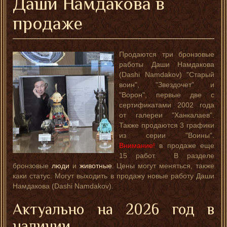
Даши Намдакова в
продаже
Продаются три бронзовые
работы Даши Намдакова
(Dashi Namdakov) "Старый
воин", "Звездочет" и
"Ворон", первые две с
сертификатами 2002 года
от галереи "Ханкалаев".
Также продаются 3 графики
из серии "Воины".
Внимание!
в продаже еще
15 работ. В разделе
бронзовые
люди
и
животные
. Цены могут меняться, также
каки статус. Могут выходить в продажу новые работу Даши
Намдакова (Dashi Namdakov).
Актуально на 2026 год в
наличии