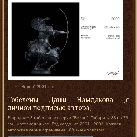
"Ворон" 2001 год.
Гобелены Даши Намдакова (с
личной подписью автора)
В продаже 3 гобелена из серии "Война". Габариты 33 на 79
см., материал жикле. Год создания 2001 - 2002. Kaждая
aвтopская серия огpаниченa 100 экзeмплярами.