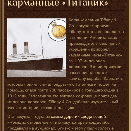
карманные «Титаник»
Когда компания Tiffany &
Co. покупает продукт
Tiffany, это точно попадает в
заголовки. Американских
производитель ювелирных
украшений приобрел
карманные часы «Титаник»
за 1,97 миллионов
долларов. Эти исторические
часы принадлежали
капитану корабля Карпатия,
который принял сигнал бедствия с Титаника и пошел на
помощь, спася почти 700 пассажиров с тонущего судна в
1912 году. Заплатив за это вековое сокровище почти два
миллиона долларов, Tiffany & Co. добавил изумительный
кусочек истории в свою коллекцию.
Эта покупка – одна из
самых дорогих среди вещей
,
имеющих отношение к Титанику, которые когда-либо
продавали на аукционах. Близко к этому были золотые