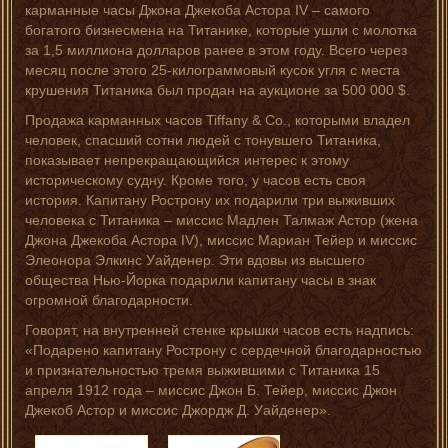
карманные часы Джона Джекоба Астора IV – самого
богатого бизнесмена на Титанике, которые ушли с молотка
за 1,5 миллиона долларов ранее в этом году. Всего через
месяц после этого 25-килограммовый кусок угля с места
крушения Титаника был продан на аукционе за 500 000 $.
Продажа карманных часов Tiffany & Co., которыми владел
человек, спасший сотни людей с тонувшего Титаника,
показывает непрекращающийся интерес к этому
историческому судну. Кроме того, у часов есть своя
история. Капитану Рострону их подарили три выживших
человека с Титаника – миссис Мадлен Талмаж Астор (жена
Джона Джекоба Астора IV), миссис Мариан Тейер и миссис
Элеонора Элкинс Уайденер. Эти вдовы из высшего
общества Нью-Йорка подарили капитану часы в знак
огромной благодарности.
Говорят, на внутренней стенке крышки часов есть надпись:
«Подарено капитану Рострону с сердечной благодарностью
и признательностью тремя выжившими с Титаника 15
апреля 1912 года – миссис Джон Б. Тейер, миссис Джон
Джекоб Астор и миссис Джордж Д. Уайденер».