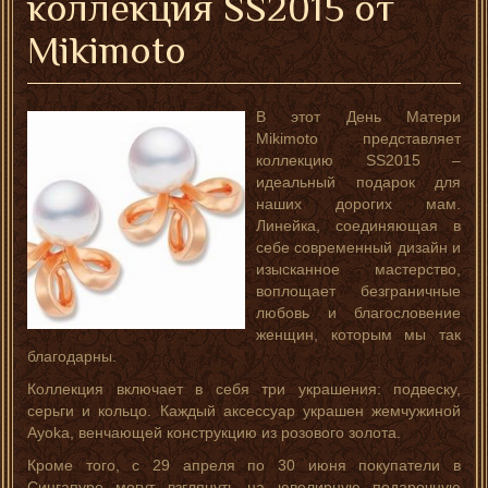
коллекция SS2015 от
Mikimoto
В этот День Матери
Mikimoto представляет
коллекцию SS2015 –
идеальный подарок для
наших дорогих мам.
Линейка, соединяющая в
себе современный дизайн и
изысканное мастерство,
воплощает безграничные
любовь и благословение
женщин, которым мы так
благодарны.
Коллекция включает в себя три украшения: подвеску,
серьги и кольцо. Каждый аксессуар украшен жемчужиной
Ayoka, венчающей конструкцию из розового золота.
Кроме того, с 29 апреля по 30 июня покупатели в
Сингапуре могут взглянуть на ювелирную подарочную