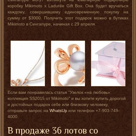
коробку Mikimoto x Ladurée Gift Box. Она будет вручаться
каждому, совершившему единовременную покупку на
сумму от $3000. Получить этот подарок можно в бутиках
Mikimoto в Сингапуре, начиная с 29 апреля.
Если вам понравилась статья "Узелок «на любовь»:
коллекция SS2015 от Mikimoto" и вы хотите купить дорогой
и достойных подарок себе или близкому человеку,
отправьте запрос на
WhatsUp
или телефон +7-903-749-
4000.
В продаже 36 лотов со