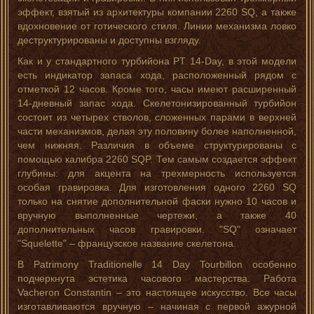
эффект, взятый из архитектуры компании 2260 SQ, а также
вдохновение от готического стиля. Линии механизма ловко
деструктурированы и доступны взгляду.
Как и у стандартного турбийона PT 14-Day, в этой модели
есть индикатор запаса хода, расположенный рядом с
отметкой 12 часов. Кроме того, часы имеют расширенный
14-дневный запас хода. Скелетонизированный турбийон
состоит из четырех стволов, сложенных парами в верхней
части механизмов, делая эту половину более наполненной,
чем нижняя. Различия в объеме структурированы с
помощью калибра 2260 SQP. Тем самым создается эффект
глубины: для акцента на трехмерность используется
особая гравировка. Для изготовления одного 2260 SQ
только на снятие дополнительной фаски нужно 10 часов и
вручную выполненные чертежи, а также 40
дополнительных часов гравировки. "SQ" означает
"Squelette" – французское название скелетона.
В Patrimony Traditionelle 14 Day Tourbillon особенно
подчеркнута эстетика часового мастерства. Работа
Vacheron Constantin – это настоящее искусство. Все часы
изготавливаются вручную – начиная с первой ажурной