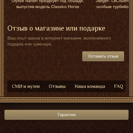
Ulysse Nardin празднует год Лошади,
Jaeger- LeCoultre 
выпустив модель Classico Horse
особым турбийоно
Отзыв о магазине или подарке
Ваш опыт заказа в интернет магазине эксклюзивного
подарка или сувенира.
Оставить отзыв
СМИ и музеи
Отзывы
Наша команда
FAQ
Гарантии