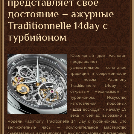
представляет свое
достояние – ажурные
Traditionnelle 14day с
турбийоном
Ювелирный дом Vacheron
представляет
увлекательное сочетание
традиций и современности
в новом Patrimony
Traditionnelle 14day с
открытым механизмом –
турбийоном. Искусство
изготовления подобных
часов
восходит к началу 19
века и сейчас выражено в
модели Patrimony Traditionelle 14 Day с турбийоном. Это
великолепные часы – исключительное мастерство
скелетезации и гравировки. В них использован трехмерный