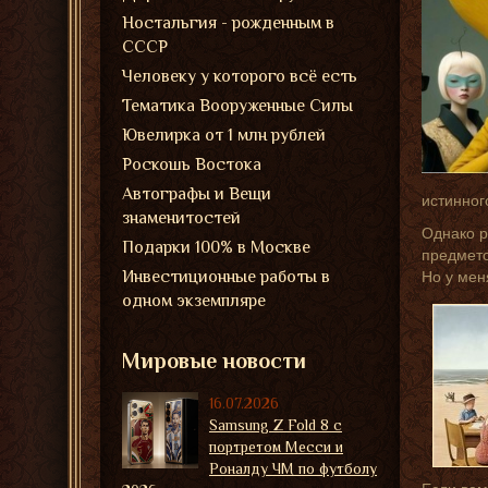
Ностальгия - рожденным в
СССР
Человеку у которого всё есть
Тематика Вооруженные Силы
Ювелирка от 1 млн рублей
Роскошь Востока
Автографы и Вещи
истинног
знаменитостей
Однако р
Подарки 100% в Москве
предмето
Инвестиционные работы в
Но у мен
одном экземпляре
Мировые новости
16.07.2026
Samsung Z Fold 8 с
портретом Месси и
Роналду ЧМ по футболу