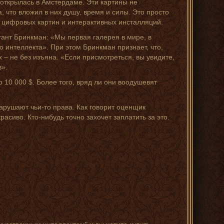
открылась в Амстердаме. Эти картины не
 что вложил в них душу, время и силы. Это просто
 цифровых картин и интерактивных инсталляций.
стант Бринкман: «Мы первая галерея в мире, в
 интеллекта». При этом Бринкман признает, что,
х – не без изъяна. «Если присмотреться, вы увидите,
в».
о 10 000 $. Более того, вряд ли они воодушевят
нарушают чьи-то права. Как говорит оценщик
асиво. Кто-нибудь точно захочет заплатить за это.