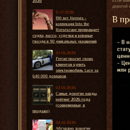
Если вам
2026
дорогой 
15.07.2026
В пр
190 лет Hermès -
коллекция Into the
Horsescape превращает
седла, лассо, уздечки и кованые
гвозди в 90 уникальных украшений
24.06.2026
Ferrari просит своих
клиентов купить
электромобиль Luce за
640 000 долларов
02.06.2026
Самые дорогие нарды,
рейтинг 2026 года
(современные, в
продаже)
02.06.2026
Абсурдно дорогие