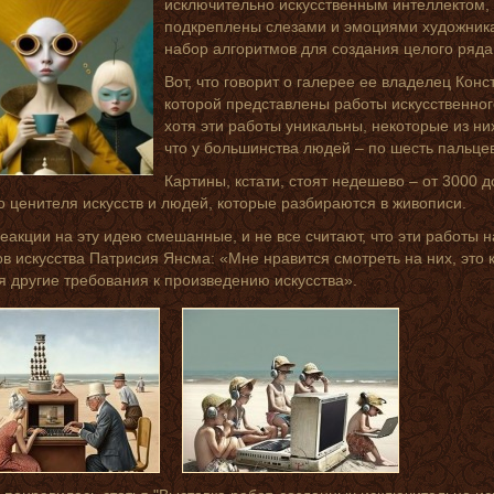
исключительно искусственным интеллектом, 
подкреплены слезами и эмоциями художника,
набор алгоритмов для создания целого ряда
Вот, что говорит о галерее ее владелец Кон
которой представлены работы искусственного
хотя эти работы уникальны, некоторые из ни
что у большинства людей – по шесть пальце
Картины, кстати, стоят недешево – от 3000 д
о ценителя искусств и людей, которые разбираются в живописи.
еакции на эту идею смешанные, и не все считают, что эти работы 
в искусства Патрисия Янсма: «Мне нравится смотреть на них, это кр
я другие требования к произведению искусства».