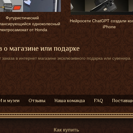
Футуристический
Нейросети ChatGPT создали ко
лансирующийся одноколесный
iPhone
лектросамокат от Honda
 о магазине или подарке
 заказа в интернет магазине эксклюзивного подарка или сувенира.
 и музеи
Отзывы
Наша команда
FAQ
Поставщ
Как купить