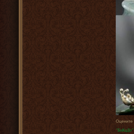
Оцените
"БоКаДо" 