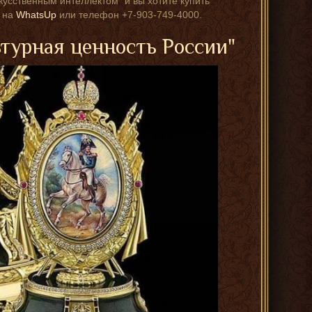
кусственным интеллектом" и вы хотите купить
с на
WhatsUp
или телефон +7-903-749-4000.
ьтурная ценность России"