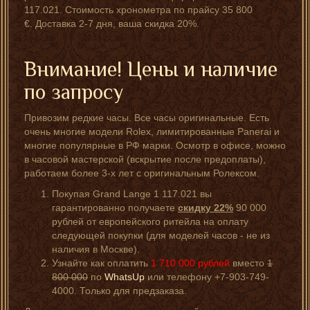
117.021. Стоимость хронометра по прайсу 35 800
€. Доставка 2-7 дня, ваша скидка 20%.
Внимание! Цены и наличие
по запросу
Привозим редкие часы. Все часы оригинальные. Есть
очень многие модели Rolex, лимитированные Panerai и
многие популярные в РФ марки. Осмотр в офисе, можно
в часовой мастерской (вскрытие после предоплаты),
работаем более 3-х лет с оригинальным Ролексом.
Покупая Grand Lange 1 117.021 вы
гарантированно получаете
скидку 22%
90 000
рублей от европейского ритейла на оплату
следующей покупки (для моделей часов - не из
наличия в Москве).
Узнайте как оплатить
1 710 000
рублей
вместо
1
800 000
по
WhatsUp
или телефону +7-903-749-
4000. Только для предзаказа.