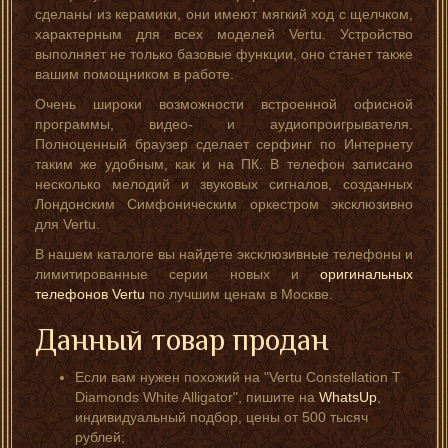
сделаны из керамики, они имеют мягкий ход с щелчком,
характерным для всех моделей Vertu. Устройство
выполняет не только базовые функции, оно станет также
вашим помощником в работе.
Очень широки возможности встроенной офисной
программы, видео- и аудиопроигрывателя.
Полноценный браузер сделает серфинг по Интернету
таким же удобным, как и на ПК. В телефон записано
несколько мелодий и звуковых сигналов, созданных
Лондонским Симфоническим оркестром эксклюзивно
для Vertu.
В нашем каталоге вы найдете эксклюзивные телефоны и
лимитированные серии новых и
оригинальных
телефонов Vertu
по лучшим ценам в Москве.
Данный товар продан
Если вам нужен похожий на "Vertu Constellation T
Diamonds White Alligator", пишите на
WhatsUp
,
индивидуальный подбор, цены от 500 тысяч
рублей;