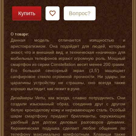
Купить
Вопрос?
О товаре:
Данная модель отличается изящностью и
аристократизмом. Она подойдет для людей, которые
знают, что и внешний вид, и техническая «начинка» для
мобильных телефонов играют огромную роль. Мощный
смартфон из серии Constellation весит менее 200 грамм.
Его большой сенсорный экран (3,5') защищает
сапфировое стекло огромной прочности. Ни удары, ни
царапины устройству не страшны, оно всегда также
хорошо выглядит, как лежит в руке.
Дизайнеры Vertu, как всегда, славно потрудились. Они
создали изысканный образ, соединив друг с другом
белую крокодилову кожу и нержавеющую сталь. Особый
шарм смартфону придают бриллианты, окружающие
удобный для долгих деловых разговоров динамик.
Керамическая подушка сделает любое общение по
телефону максимально комфортным. Клавиши также