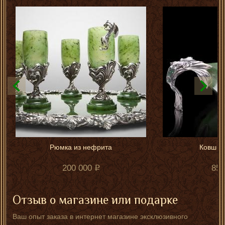
Рюмка из нефрита
Ковш и
200 000
85 
Отзыв о магазине или подарке
Ваш опыт заказа в интернет магазине эксклюзивного