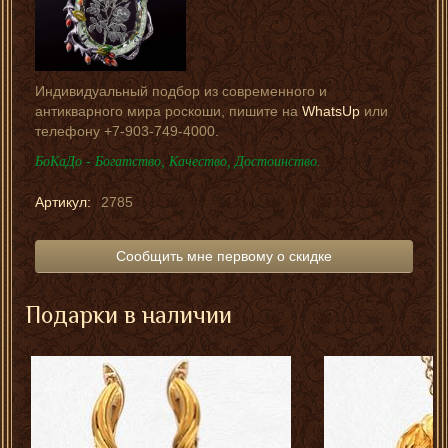
Индивидуальный подбор из современного и
антикварного мира роскоши, пишите на
WhatsUp
или
телефону +7-903-749-4000.
БоКаДо - Богатство, Качество, Достоинство.
Артикул:
2785
Сообщить мне первому о скидке
Подарки в наличии