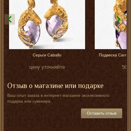
Серьги Caballo
Подвеска Carrera
цену уточняйте
506
Отзыв о магазине или подарке
Ваш опыт заказа в интернет магазине эксклюзивного
подарка или сувенира.
Оставить отзыв