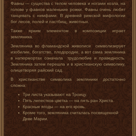
Фавны — существа с телом человека и ногами козла, на
голове у фавнов маленькие рожки. Фавны очень любят
танцевать с нимфами. В древней римской мифологии
бог лесов, полей и пастбищ, животных.
Также ярким элементом в композиции играет
земляника.
Земляника во фламандской живописи символизирует
изобилие, богатство, плодородие, а вот сама земляника
в натюрмортах означала трудолюбие и праведность.
Земляника затем перешла и в христианскую символику,
олицетворяя райский сад.
В христианстве символика земляники достаточно
сложна:
Три листа указывают на Троицу.
Пять лепестков цветка — на пять ран Христа.
Красные ягоды — на его кровь.
Кроме того, земляника считалась посвященной
Деве Марии.