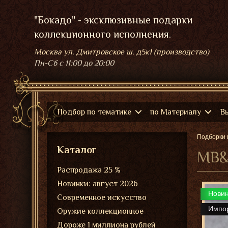
"Бокадо" - эксклюзивные подарки
коллекционного исполнения.
Москва ул. Дмитровское ш. д5к1 (производство)
Пн-Сб
с 11:00 до 20:00
Подбор по тематике
по Материалу
В
Подборки 
Каталог
MB&F
Распродажа 25 %
Новинки: август 2026
Нови
Современное искусство
Импо
Оружие коллекционное
Дороже 1 миллиона рублей