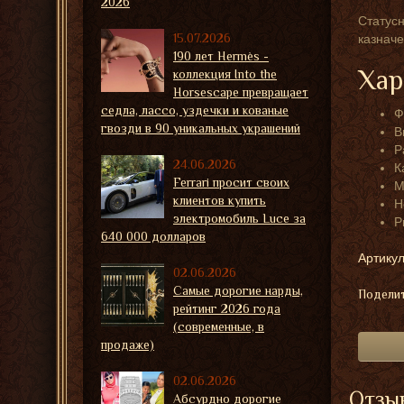
2026
Статусн
15.07.2026
казначе
190 лет Hermès -
Хар
коллекция Into the
Horsescape превращает
седла, лассо, уздечки и кованые
Ф
гвозди в 90 уникальных украшений
В
Р
24.06.2026
К
Ferrari просит своих
М
клиентов купить
Н
электромобиль Luce за
Р
640 000 долларов
Артикул
02.06.2026
Самые дорогие нарды,
Поделит
рейтинг 2026 года
(современные, в
продаже)
02.06.2026
Отзыв
Абсурдно дорогие