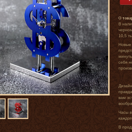
О това
В нали
черном
10,5 т
Новые 
предст
минуты
себя н
произв
Дизайн
правда
вам эс
вообра
Часы в
каждог
В прод