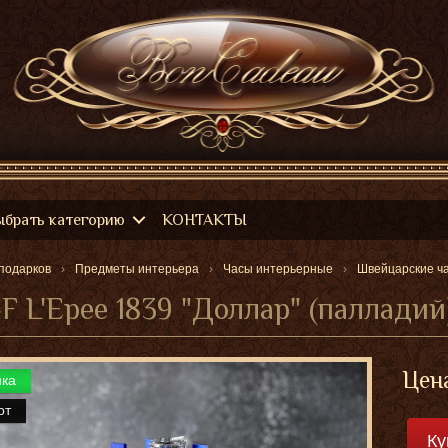
ыбрать категорию
КОНТАКТЫ
подарков
Предметы интерьера
Часы интерьерные
Швейцарские ч
 L'Epee 1839 "Доллар" (палладий
Цен
нка
рт
Ку