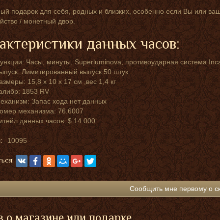
ый подарок для себя, родных и близких, особенно если Вы или ва
йство / монетный двор.
актеристики данных часов:
ункции: Часы, минуты, Superluminova, противоударная система Inc
ыпуск: Лимитированный выпуск 50 штук
азмеры: 15,8 х 10 х 17 см ,вес 1,4 кг
алибр: 1853 RV
еханизм: Запас хода нет данных
омер механизма: 76.6007
итейл данных часов: $ 14 000
:
10095
ься:
Сообщить мне первому о с
 о магазине или подарке