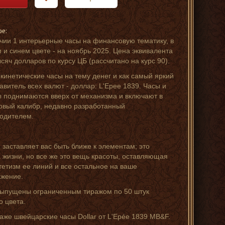
ре:
чии 1 интерьерные часы на финансовую тематику, в
 и синем цвете - на ноябрь 2025. Цена эквивалента
ысяч долларов по курсу ЦБ (рассчитано на курс 90).
кинетические часы на тему денег и как самый яркий
авитель всех валют - доллар: L'Epee 1839. Часы и
 поднимаются вверх от механизма и включают в
овый калибр, недавно разработанный
одителем.
 заставляет вас быть ближе к элементам; это
 жизни, но все же это вещь красоты, оставляющая
тетизм ее линий и все остальное на ваше
жение.
ыпущены ограниченным тиражом по 50 штук
о цвета.
аже швейцарские часы Dollar от L'Epée 1839 MB&F.