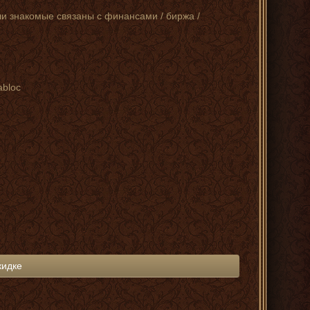
ши знакомые связаны с финансами / биржа /
abloc
кидке