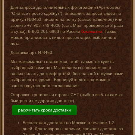
Для запроса дополнительных фотографий (Арт-объект
"Они все просто сдохнут”), описания, запроса видео по
артикул №8453, пишите на почту (самое надёжное) или
звоните +7-903-749-4000 (есть Мах- проверяется 2 раза
в сутки), 8-800-201-6863 по России
бесплатно
. Также
можно организовать видео-презентацию выбранного
лота.
Доставка арт. №8453
Мы максимально стараемся, чтоб вы смогли купить
выбранный вами лот. Мы делаем всё возможное в
наших силах для комфортной, безопасной покупки вами
выбранного изделия. Бронируйте лоты на момент
вашего внутреннего согласования.
Отправка в регионы и страны СНГ (выбор из 5-ти самых
быстрых и не дорогих доставок)
рассчитать сроки доставки
Бесплатная доставка по Москве в течение 1-2
дней. Для товаров в наличии, срочная доставка за
2 часа. Быстрая доставка арт. 8453 по Москве