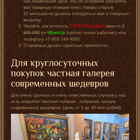
них правильная цена. Мы не успеваем обновлять
все товарные позиции плюс товары старше
12 месяцев не должны попадаться вам в товарную
выгрузку.
Узнайте, как оплатить
2 375 000
рублей
вместо
2
500 000
по
WhatsUp
(сейчас плохо работает) или
телефону +7-903-749-4000.
Стараемся делать приятные приятности.
Для круглосуточных
покупок частная галерея
современных шедевров
Для очень срочных и очень отвественных случаев у нас
есть закрытая Частная галерея - собрание лучших
современных шедевров. Цены от 1 до 40 млн рублей.