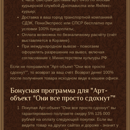
курьерской службой
Достависта
или
Яндекс-
курьер
;
Доставка в ваш город транспортной компанией
СДЭК, ПониЭкспресс или СПСР бесплатно при
условии 100% предоплаты;
Оплата возможна по безналичному расчёту (счёт
выставляется в Корзине).
При международном вывозе - помогаем
оформлять разрешение на вывоз, включая
согласование с Министерством культуры РФ.
Если не понравился "Арт-объект "Они все просто
сдохнут”", то возврат за ваш счёт. Возврат денег 100%
после получения товара исходном виде в нашем офисе.
Бонусная программа для "Арт-
объект "Они все просто сдохнут”"
Покупая Арт-объект "Они все просто сдохнут” вы
гарантированно получаете скидку 5% 125 000
рублей на оплату следующей покупки. Если вы
видите товар на других сайтах и дороже - значит у