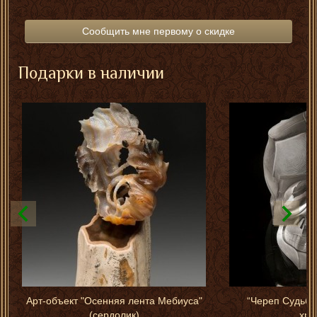
Сообщить мне первому о скидке
Подарки в наличии
Арт-объект "Осенняя лента Мебиуса"
“Череп Судьбы
(сердолик)
хру