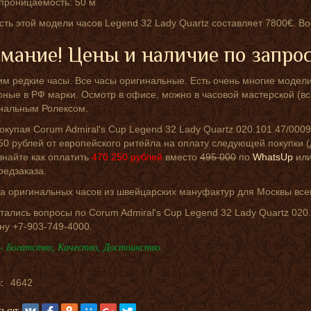
проницаемость: 50 м
ть этой модели часов Legend 32 Lady Quartz составляет 7800€. В
мание! Цены и наличие по запро
м редкие часы. Все часы оригинальные. Есть очень многие модели
ные в РФ марки. Осмотр в офисе, можно в часовой мастерской (вс
инальным Ролексом.
окупая Corum Admiral's Cup Legend 32 Lady Quartz 020.101.47/00
50 рублей от европейского ритейла на оплату следующей покупки (д
знайте как оплатить
470 250
рублей
вместо
495 000
по
WhatsUp
или
редзаказа.
а оригинальных часов из швейцарских мануфактур для Москвы всего
тались вопросы по Corum Admiral's Cup Legend 32 Lady Quartz 020
ну +7-903-749-4000.
- Богатство, Качество, Достоинство.
:
4642
ься: