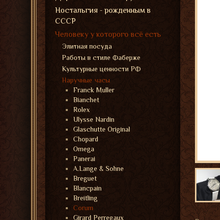
Ностальгия - рожденным в
СССР
Человеку у которого всё есть
Элитная посуда
Работы в стиле Фаберже
Культурные ценности РФ
Наручные часы
Franck Muller
Bianchet
Rolex
Ulysse Nardin
Glaschutte Original
Chopard
Omega
Panerai
A.Lange & Sohne
Breguet
Blancpain
Breitling
Corum
Girard Perregaux