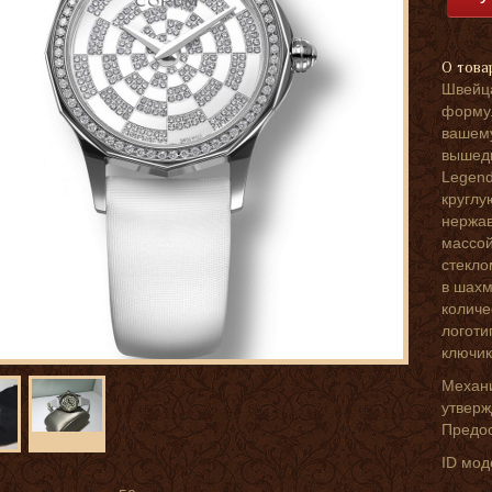
О това
Швейца
формул
вашему
вышедш
Legend
круглу
нержав
массой
стекло
в шахм
количе
логоти
ключик
Механи
утверж
Предос
ID мод