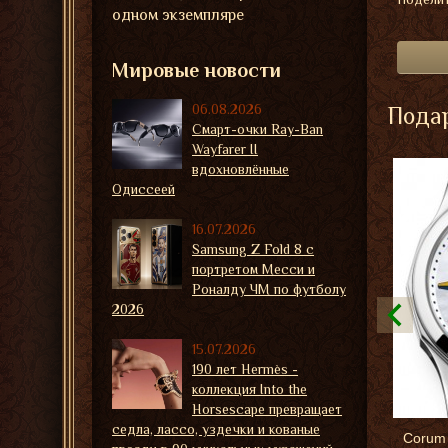
одном экземпляре
Мировые новости
06.08.2026
Подар
Смарт-очки Ray-Ban
Wayfarer II
вдохновлённые
Одиссеей
16.07.2026
Samsung Z Fold 8 с
портретом Месси и
Роналду ЧМ по футболу
2026
15.07.2026
190 лет Hermès -
коллекция Into the
Horsescape превращает
седла, лассо, уздечки и кованые
Corum 