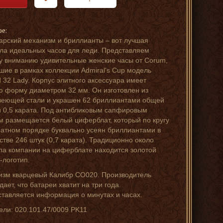
ре:
рский механизм и бриллианты – вот лучшая
а идеальных часов для леди. Представляем
 вниманию удивительные женские часы от Corum,
ие в рамках коллекции Admiral's Cup модель
 32 Lady. Корпус элитного аксессуара имеет
ю форму диаметром 32 мм. Он изготовлен из
еющей стали и украшен 62 бриллиантами общей
 0,5 карата. Под антибликовым сапфировым
м размещается белый циферблат, который по кругу
атном порядке буквально усеян бриллиантами в
стве 246 штук (0,7 карата). Традиционно около
па компании на циферблате находится золотой
-логотип.
зм кварцевый Калибр CO020. Производитель
дает, что батареи хватит на три года.
тавляется информация о минутах и часах.
ели: 020.101.47/0009 PK11