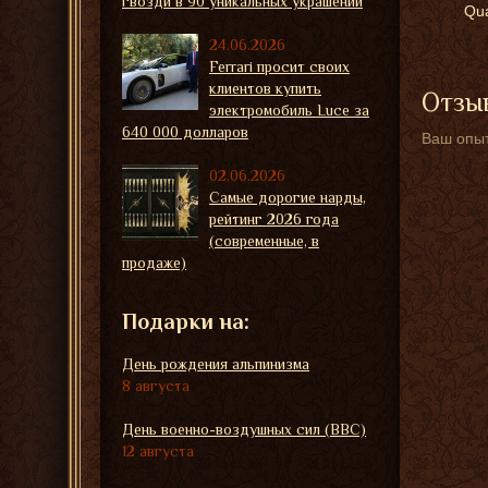
гвозди в 90 уникальных украшений
Qua
24.06.2026
Ferrari просит своих
клиентов купить
Отзыв
электромобиль Luce за
640 000 долларов
Ваш опыт
02.06.2026
Самые дорогие нарды,
рейтинг 2026 года
(современные, в
продаже)
Подарки на:
День рождения альпинизма
8 августа
День военно-воздушных сил (ВВС)
12 августа