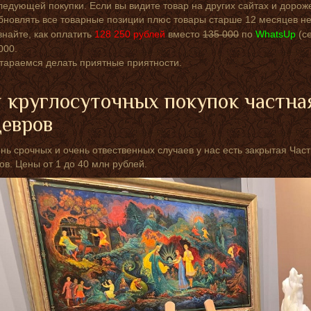
ледующей покупки. Если вы видите товар на других сайтах и дорож
бновлять все товарные позиции плюс товары старше 12 месяцев не
знайте, как оплатить
128 250
рублей
вместо
135 000
по
WhatsUp
(с
000.
тараемся делать приятные приятности.
 круглосуточных покупок частна
евров
нь срочных и очень отвественных случаев у нас есть закрытая Ча
в. Цены от 1 до 40 млн рублей.