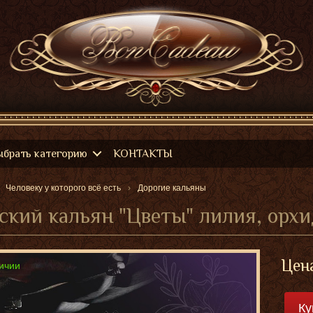
ыбрать категорию
КОНТАКТЫ
Человеку у которого всё есть
Дорогие кальяны
кий кальян "Цветы" лилия, орхи
Цен
ичии
Ку