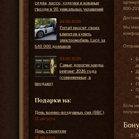
артикул
седла, лассо, уздечки и кованые
800-20
гвозди в 90 уникальных украшений
Достав
24.06.2026
Мы мак
Ferrari просит своих
комфорт
клиентов купить
электромобиль Luce за
Отправк
640 000 долларов
02.06.2026
Б
Самые дорогие нарды,
д
рейтинг 2026 года
Д
(современные, в
п
продаже)
О
П
к
Подарки на:
Если не
получе
День военно-воздушных сил (ВВС)
12 августа
Бону
День строителя
П
12 августа