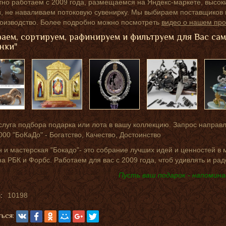
но работаем с 2009 года, размещаемся на Яндекс-маркете, высок
 не наваливаем потоковую сувенирку. Мы выбираем поставщиков п
роизводство. Более подробно можно посмотреть
видео о нашем про
аем, сортируем, рафинируем и фильтруем для Вас са
нки"
слуга подбора подарка или лота в вашу коллекцию. Запрос направ
000 "БоКаДо" - Богатство, Качество, Достоинство
 и мастерская "Бокадо"- это собрание лучших идей и ценностей в
на РБК и Форбс. Работаем для вас с 2009 года, чтоб удивлять и рад
Пусть ваш подарок - напомина
:
10198
ься: