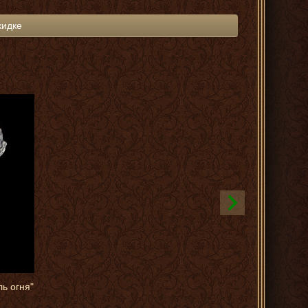
кидке
ь огня"