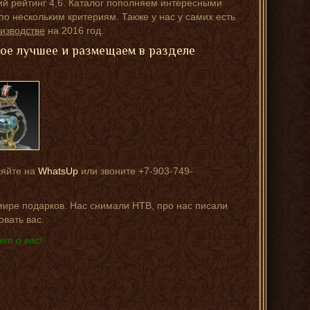
ий рейтинг 4,6. Каталог пополняем интересными
о нескольким критериям. Также у нас у самих есть
изводстве
на 2016 год.
мое лучшее и размещаем в разделе
ляйте на
WhatsUp
или звоните +7-903-749-
 мире подарков. Нас снимали НТВ, про нас писали
овать вас.
ет о вас!