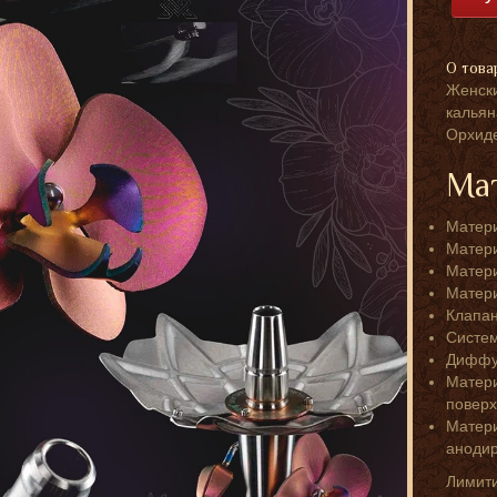
О това
Женски
кальян
Орхиде
Ма
Матери
Матери
Матери
Матери
Клапан
Систем
Диффуз
Матери
поверх
Матери
аноди
Лимити