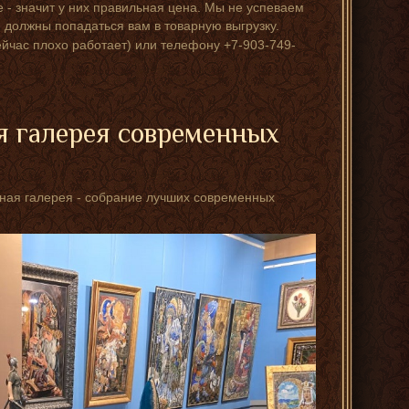
е - значит у них правильная цена. Мы не успеваем
 должны попадаться вам в товарную выгрузку.
ейчас плохо работает) или телефону +7-903-749-
я галерея современных
стная галерея - собрание лучших современных