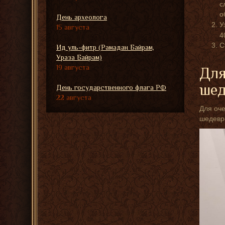
с
о
День археолога
У
15 августа
4
С
Ид уль-фитр (Рамадан Байрам,
Ураза Байрам)
19 августа
Для
шед
День государственного флага РФ
22 августа
Для оче
шедевро