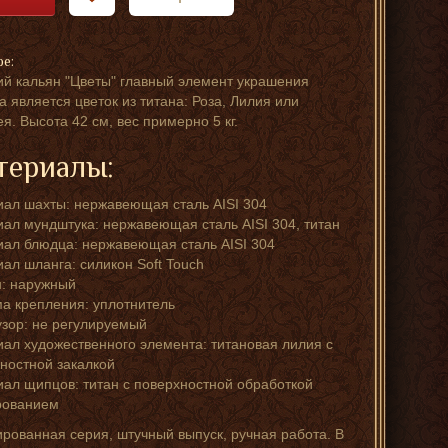
ре:
й кальян "Цветы" главный элемент украшения
а является цветок из титана: Роза, Лилия или
я. Высота 42 см, вес примерно 5 кг.
териалы:
ал шахты: нержавеющая сталь AISI 304
ал мундштука: нержавеющая сталь AISI 304, титан
ал блюдца: нержавеющая сталь AISI 304
ал шланга: силикон Soft Touch
: наружный
а крепления: уплотнитель
ор: не регулируемый
ал художественного элемента: титановая лилия с
ностной закалкой
ал щипцов: титан с поверхностной обработкой
рованием
рованная серия, штучный выпуск, ручная работа. В