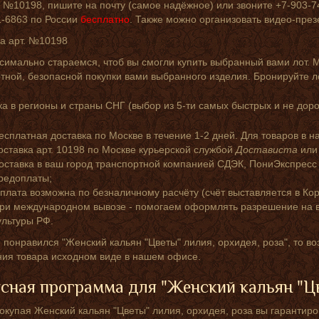
 №10198, пишите на почту (самое надёжное) или звоните +7-903-749
1-6863 по России
бесплатно
. Также можно организовать видео-пре
ка арт. №10198
симально стараемся, чтоб вы смогли купить выбранный вами лот. 
ной, безопасной покупки вами выбранного изделия. Бронируйте л
а в регионы и страны СНГ (выбор из 5-ти самых быстрых и не доро
есплатная доставка по Москве в течение 1-2 дней. Для товаров в н
оставка арт. 10198 по Москве курьерской службой
Достависта
ил
оставка в ваш город транспортной компанией СДЭК, ПониЭкспресс
редоплаты;
плата возможна по безналичному расчёту (счёт выставляется в Кор
ри международном вывозе - помогаем оформлять разрешение на в
ультуры РФ.
 понравился "Женский кальян "Цветы" лилия, орхидея, роза", то во
ния товара исходном виде в нашем офисе.
сная программа для "Женский кальян "Цв
окупая Женский кальян "Цветы" лилия, орхидея, роза вы гарантиро