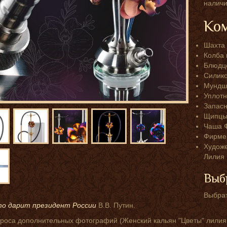
наличи
Ком
Шахта
Колба 
Блюдц
Силико
Мундш
Уплотн
Запасн
Щипцы 
Чаша 
Фирмен
Художе
Лилия 
женский
кальяны
кальян
с
необычные
женский
Выб
Орхидея
титаном
кальяны
кальян
с
Роза
Выбрат
титаном
то дарит президент России
В.В. Путин.
роса дополнительных фотографий (Женский кальян "Цветы" лилия, 