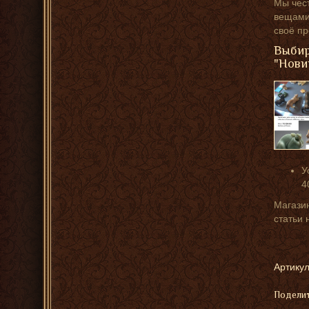
Мы чест
вещами,
своё п
Выбир
"Нови
У
4
Магазин
статьи 
Артикул
Поделит