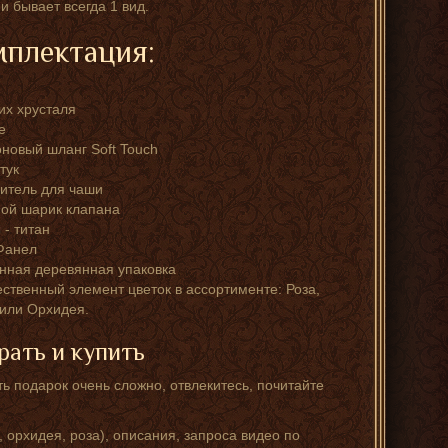
и бывает всегда 1 вид.
плектация:
их хрусталя
е
новый шланг Soft Touch
тук
итель для чаши
ой шарик клапана
- титан
Фанел
ная деревянная упаковка
ственный элемент цветок в ассортименте: Роза,
или Орхидея.
рать и купить
ь подарок очень сложно, отвлекитесь, почитайте
орхидея, роза), описания, запроса видео по