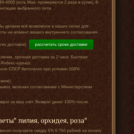
-4000 (есть Мах- проверяется 2 раза в сутки), 8-
зентацию выбранного лота.
Мы делаем всё возможное в наших силах для
оты на момент вашего внутреннего согласования.
гих доставок)
рассчитать сроки доставки
аличии, срочная доставка за 2 часа. Быстрая
и
Яндекс-курьер
;
 или СПСР бесплатно при условии 100%
зине).
ывоз, включая согласование с Министерством
зврат за ваш счёт. Возврат денег 100% после
еты" лилия, орхидея, роза"
ванно получаете скидку 5% 6 750 рублей на оплату