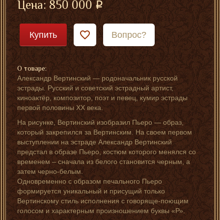
Цена:
850 000
Купить
Вопрос?
О товаре:
Александр Вертинский — родоначальник русской
эстрады. Русский и советский эстрадный артист,
киноактёр, композитор, поэт и певец, кумир эстрады
первой половины XX века.
На рисунке, Вертинский изобразил Пьеро — образ,
который закрепился за Вертинским. На своем первом
выступлении на эстраде Александр Вертинский
предстал в образе Пьеро, костюм которого менялся со
временем – сначала из белого становится черным, а
затем черно-белым.
Одновременно с образом печального Пьеро
формируется уникальный и присущий только
Вертинскому стиль исполнения с говоряще-поющим
голосом и характерным произношением буквы «Р».