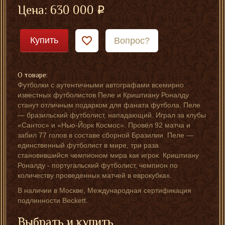
Цена:
630 000
Купить
Вопрос?
О товаре:
Футболки с аутентичными автографами всемирно
известных футболистов Пеле и Криштиану Роналду
станут отличным подарком для фаната футбола. Пеле
— бразильский футболист, нападающий. Играл за клубы
«Сантос» и «Нью-Йорк Космос». Провёл 92 матча и
забил 77 голов в составе сборной Бразилии. Пеле —
единственный футболист в мире, три раза
становившийся чемпионом мира как игрок. Криштиану
Роналду - португальский футболист, чемпион по
количеству проведенных матчей в еврокубках.
В наличии в Москве, Международная сертификация
подлинности Beckett.
Выбрать и купить