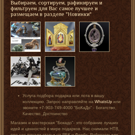
Выбираем, сортируем, рафинируем и
фильтруем для Вас самое лучшее и
размещаем в разделе "Новинки"
Услуга подбора подарка или лота в вашу
коллекцию. Запрос направляйте на
WhatsUp
или
звоните +7-903-749-4000 "БоКаДо" - Богатство,
Качество, Достоинство
Магазин и мастерская "Бокадо"- это собрание лучших
идей и ценностей в мире подарков. Нас снимали НТВ,
про нас писали статьи на РБК и Форбс. Работаем для