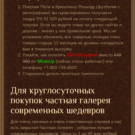
Покупая Пеле и Криштиану Роналду (футболки с
автографами) вы гарантированно получаете
скидку 5% 31 500 рублей на оплату следующей
покупки. Если вы видите товар на других сайтах и
дороже - значит у них правильная цена. Мы не
успеваем обновлять все товарные позиции плюс
товары старше 12 месяцев не должны попадаться
вам в товарную выгрузку.
Узнайте, как оплатить
598 500
рублей
вместо
630
000
по
WhatsUp
(сейчас плохо работает) или
телефону +7-903-749-4000.
Стараемся делать приятные приятности.
Для круглосуточных
покупок частная галерея
современных шедевров
Для очень срочных и очень отвественных случаев у нас
есть закрытая Частная галерея - собрание лучших
современных шедевров. Цены от 1 до 40 млн рублей.