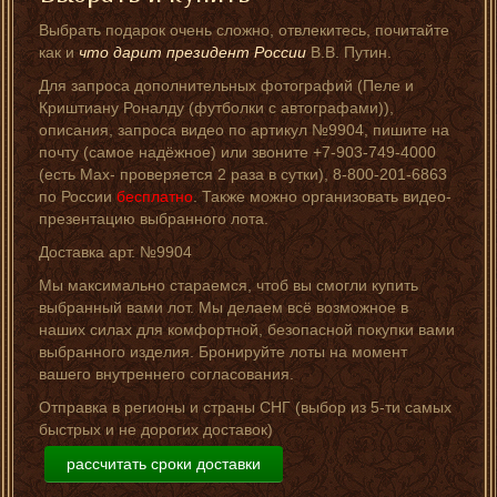
Выбрать подарок очень сложно, отвлекитесь, почитайте
как и
что дарит президент России
В.В. Путин.
Для запроса дополнительных фотографий (Пеле и
Криштиану Роналду (футболки с автографами)),
описания, запроса видео по артикул №9904, пишите на
почту (самое надёжное) или звоните +7-903-749-4000
(есть Мах- проверяется 2 раза в сутки), 8-800-201-6863
по России
бесплатно
. Также можно организовать видео-
презентацию выбранного лота.
Доставка арт. №9904
Мы максимально стараемся, чтоб вы смогли купить
выбранный вами лот. Мы делаем всё возможное в
наших силах для комфортной, безопасной покупки вами
выбранного изделия. Бронируйте лоты на момент
вашего внутреннего согласования.
Отправка в регионы и страны СНГ (выбор из 5-ти самых
быстрых и не дорогих доставок)
рассчитать сроки доставки