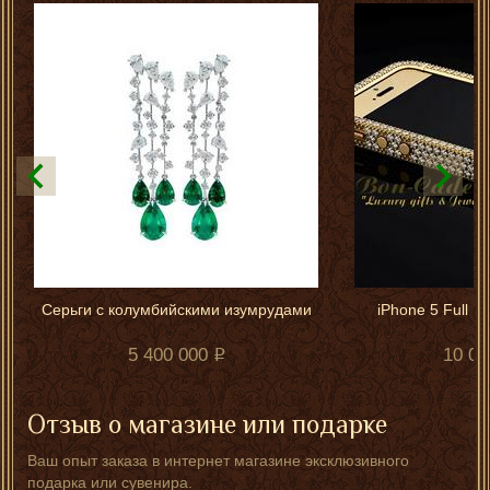
Серьги с колумбийскими изумрудами
iPhone 5 Full D
5 400 000
10 00
Отзыв о магазине или подарке
Ваш опыт заказа в интернет магазине эксклюзивного
подарка или сувенира.