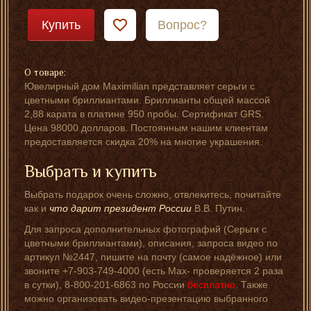
Купить
Вопрос?
О товаре:
Ювелирный дом Maximilian представляет серьги с
цветными бриллиантами. Бриллианты общей массой
2,88 карата в платине 950 пробы. Сертификат GRS.
Цена 98000 долларов. Постоянным нашим клиентам
предоставляется скидка 20% на многие украшения.
Выбрать и купить
Выбрать подарок очень сложно, отвлекитесь, почитайте
как и
что дарит президент России
В.В. Путин.
Для запроса дополнительных фотографий (Серьги с
цветными бриллиантами), описания, запроса видео по
артикул №2447, пишите на почту (самое надёжное) или
звоните +7-903-749-4000 (есть Мах- проверяется 2 раза
в сутки), 8-800-201-6863 по России
бесплатно
. Также
можно организовать видео-презентацию выбранного