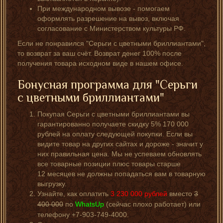
При международном вывозе - помогаем
оформлять разрешение на вывоз, включая
согласование с Министерством культуры РФ.
Если не понравился "Серьги с цветными бриллиантами",
то возврат за ваш счёт. Возврат денег 100% после
получения товара исходном виде в нашем офисе.
Бонусная программа для "Серьги
с цветными бриллиантами"
Покупая Серьги с цветными бриллиантами вы
гарантированно получаете скидку 5% 170 000
рублей на оплату следующей покупки. Если вы
видите товар на других сайтах и дороже - значит у
них правильная цена. Мы не успеваем обновлять
все товарные позиции плюс товары старше
12 месяцев не должны попадаться вам в товарную
выгрузку.
Узнайте, как оплатить
3 230 000
рублей
вместо
3
400 000
по
WhatsUp
(сейчас плохо работает) или
телефону +7-903-749-4000.