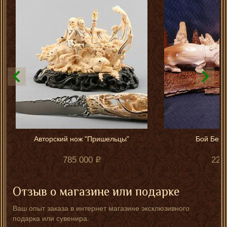
Авторский нож "Пришельцы"
Бой Беге
785 000
220
Отзыв о магазине или подарке
Ваш опыт заказа в интернет магазине эксклюзивного
подарка или сувенира.