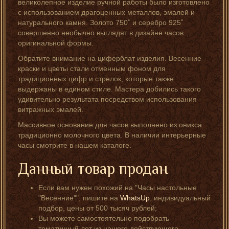
великолепное изделие ручной работы было изготовлено
с использованием драгоценных металлов, эмалей и
натурального камня. Золото 750˚ и серебро 925˚
совершенно необычно выглядят в дизайне часов
оригинальной формы.
Обратите внимание на циферблат изделия. Весенние
краски и цветы стали отменным фоном для
традиционных цифр и стрелок, которые также
выдержаны в едином стиле. Мастера добились такого
удивительно результата посредством использования
витражных эмалей.
Массивное основание для часов выполнено из оникса
традиционно молочного цвета. В наличии интерьерные
часы смотрите в нашем каталоге.
Данный товар продан
Если вам нужен похожий на "Часы настольные
"Весенние"", пишите на
WhatsUp
, индивидуальный
подбор, цены от 500 тысяч рублей;
Вы можете самостоятельно подобрать
тематичный лот из нашего действующего