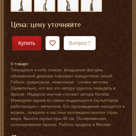
голая
голая
скульптура
девушка
девушка
Цена: цену уточняйте
голой
из
в бронзе
девушки
бронзы
Купить
Вопрос?
О товаре:
Тянущаяся к небу тонкая, воздушная фигурка
обнаженной девушки поражает изяществом линий.
Гибкая, грациозная, невесомая - словно веточка.
Удивительно, что все это автору удалось передать в
бронзе. Недаром знатоки считают автора Катиба
Мамедова одним из самых выдающихся скульпторов,
работающих с металлом. Его произведения находятся в
музеях, галереях и частных коллекциях многих стран
мира. Высота скульптуры 40 см. Полированная,
патинирования бронза. Работа продана в Москве.