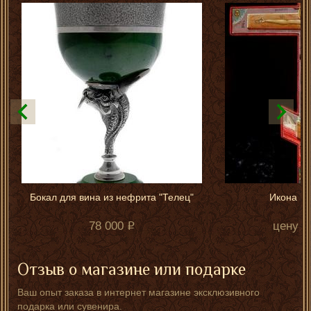
Бокал для вина из нефрита "Телец"
Икона в 
78 000
цену у
Отзыв о магазине или подарке
Ваш опыт заказа в интернет магазине эксклюзивного
подарка или сувенира.